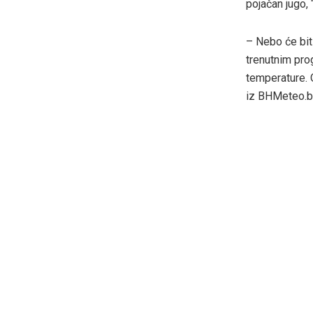
pojačan jugo, 
– Nebo će biti
trenutnim pr
temperature. 
iz BHMeteo.b