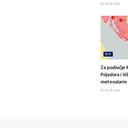
05.08.2026.
BIH
Za područje 
Prijedora i V
meteoalarm
05.08.2026.