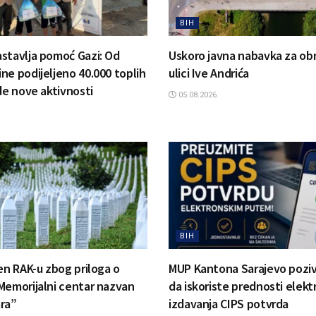
BIH
stavlja pomoć Gazi: Od
Uskoro javna nabavka za ob
ne podijeljeno 40.000 toplih
ulici Ive Andrića
de nove aktivnosti
05.08.2026.
BIH
jen RAK-u zbog priloga o
MUP Kantona Sarajevo pozi
Memorijalni centar nazvan
da iskoriste prednosti elek
ra”
izdavanja CIPS potvrda