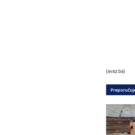
(avaz.ba)
Preporuču