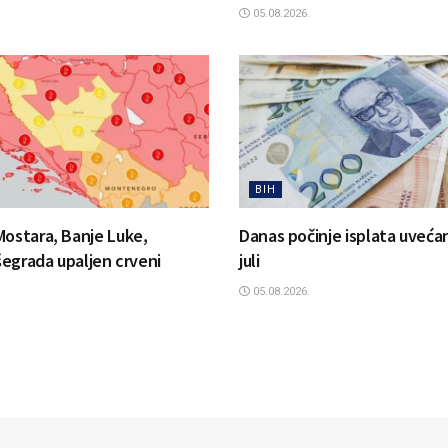
05.08.2026.
BIH
Mostara, Banje Luke,
Danas počinje isplata uvećan
išegrada upaljen crveni
juli
05.08.2026.