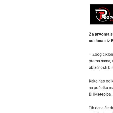
Za prvomajsk
su danas iz
– Zbog ciklon
prema nama, u
oblačnosti bi
Kako nas od kr
na početku m
BHMeteo.ba.
Tih dana će d