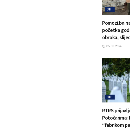
BIH
Pomozi.ba na
početka godi
obroka, slije
05.08.2026.
BIH
RTRS prijavl
Potočarima: 
“fabrikom pa