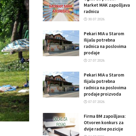
Market MAK zapošljava
radnicu
30.07.2026.
Pekari MIA u Starom
Ilijašu potrebna
radnica na poslovima
prodaje
27.07.2026.
Pekari MIA u Starom
Ilijašu potrebna
radnica na poslovima
prodaje proizvoda
07.07.2026.
Firma BM zapošljava:
Otvoren konkurs za
dvije radne pozicije