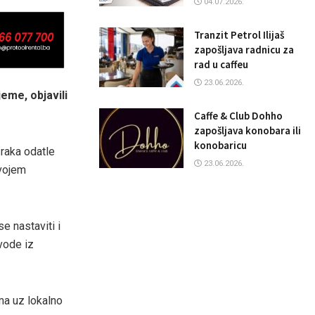
04.07.2026.
Tranzit Petrol Ilijaš
zapošljava radnicu za
rad u caffeu
23.06.2026.
eme, objavili
Caffe & Club Dohho
zapošljava konobara ili
konobaricu
raka odatle
23.06.2026.
zvojem
e nastaviti i
vode iz
ma uz lokalno