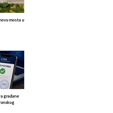
novu mosta u
va građane
tronskog