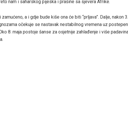
“eto nam i saharskog pijeska i prašine sa sjevera Afrike.
 zamućeno, a i gdje bude kiše ona će biti “prljava”. Dalje, nakon 
ognozama očekuje se nastavak nestabilnog vremena uz postepen
Oko 8. maja postoje šanse za osjetnije zahlađenje i više padavina
a.