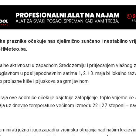
e praznike očekuje nas djelimično sunčano i nestabilno vrij
 BHMeteo.ba.
alne aktivnosti u zapadnom Sredozemlju i pritjecanjem vlažnog z
glavnom u poslijepodnevnim satima 1, 2. i 3. maja bi lokalno ra
lo prolazne kiše i pljuskova sa grmljavinom.
aja ove sedmice očekuje osjetnije zatopljenje, toplo vrijeme će s
aja uz dnevne temperature većinom između 22 i 27 stepeni – na
ominirati južna i jugozapadna visinska strujanja nad našim krajevi