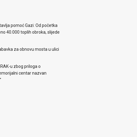
avlja pomoć Gazi: Od početka
eno 40.000 toplih obroka, slijede
abavka za obnovu mosta u ulici
 RAK-u zbog priloga o
morijalni centar nazvan
”