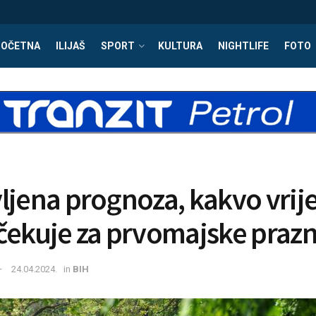
POČETNA
ILIJAŠ
SPORT
KULTURA
NIGHTLIFE
FOTO
ljena prognoza, kakvo vri
čekuje za prvomajske prazn
24.04.2024.
in
BIH