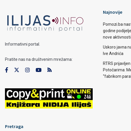
Najnovije
Pomozi.ba nast
godine podijelj
nove aktivnosti
Informativni portal.
Uskoro javna n
Ive Andrića
Pratite nas na društvenim mrežama:
RTRS prijavljen
Potočarima: Me
“fabrikom para
Pretraga