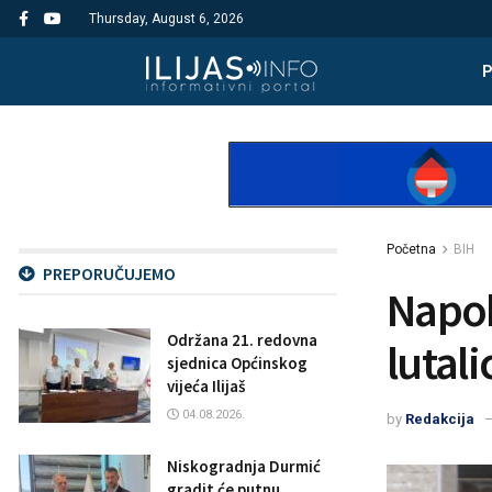
Thursday, August 6, 2026
Početna
BIH
PREPORUČUJEMO
Napok
Održana 21. redovna
lutali
sjednica Općinskog
vijeća Ilijaš
04.08.2026.
by
Redakcija
Niskogradnja Durmić
gradit će putnu