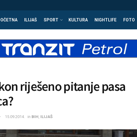
POČETNA
ILIJAŠ
SPORT
KULTURA
NIGHTLIFE
FOTO
on riješeno pitanje pasa
ca?
15.09.2014.
in
BIH
,
ILIJAŠ