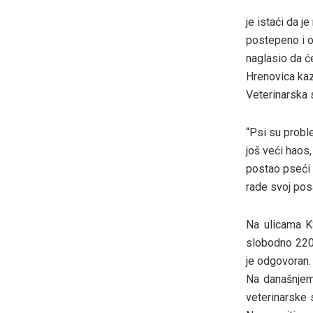
je istaći da 
postepeno i o
naglasio da će
Hrenovica kaza
Veterinarska s
“Psi su proble
još veći haos
postao pseći g
rade svoj pos
Na ulicama K
slobodno 220 
je odgovoran.
Na današnjem 
veterinarske s