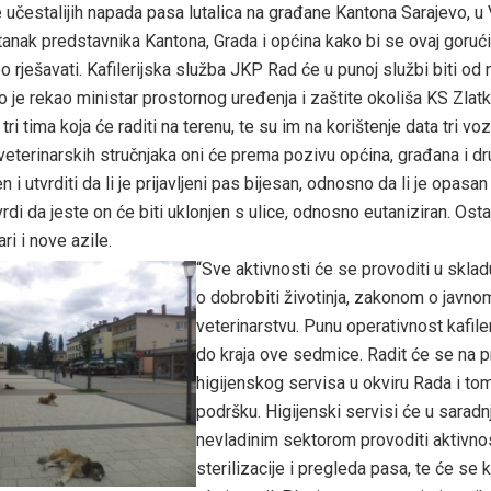
čestalijih napada pasa lutalica na građane Kantona Sarajevo, u 
tanak predstavnika Kantona, Grada i općina kako bi se ovaj goruć
 rješavati. Kafilerijska služba JKP Rad će u punoj službi biti od
 je rekao ministar prostornog uređenja i zaštite okoliša KS Zlatk
ri tima koja će raditi na terenu, te su im na korištenje data tri vozi
veterinarskih stručnjaka oni će prema pozivu općina, građana i dru
en i utvrditi da li je prijavljeni pas bijesan, odnosno da li je opasan
rdi da jeste on će biti uklonjen s ulice, odnosno eutaniziran. Osta
ri i nove azile.
“Sve aktivnosti će se provoditi u skl
o dobrobiti životinja, zakonom o javno
veterinarstvu. Punu operativnost kafiler
do kraja ove sedmice. Radit će se na p
higijenskog servisa u okviru Rada i tom
podršku. Higijenski servisi će u saradnj
nevladinim sektorom provoditi aktivno
sterilizacije i pregleda pasa, te će se k