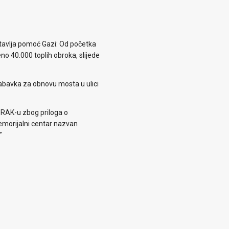
avlja pomoć Gazi: Od početka
eno 40.000 toplih obroka, slijede
abavka za obnovu mosta u ulici
 RAK-u zbog priloga o
morijalni centar nazvan
”