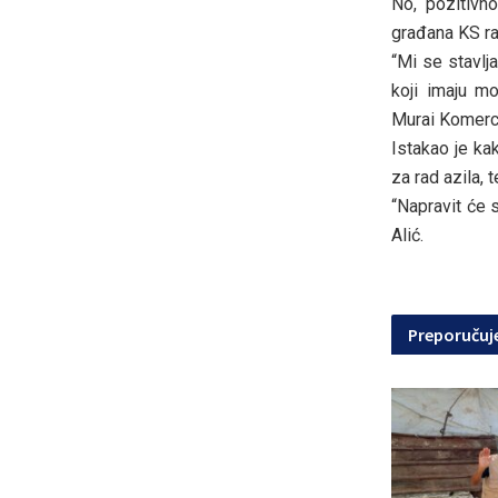
No, pozitivn
građana KS ra
“Mi se stavlj
koji imaju mo
Murai Komerca,
Istakao je ka
za rad azila, t
“Napravit će s
Alić.
Preporuču