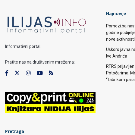
Najnovije
Pomozi.ba nast
godine podijelj
nove aktivnosti
Informativni portal.
Uskoro javna n
Ive Andrića
Pratite nas na društvenim mrežama:
RTRS prijavljen
Potočarima: Me
“fabrikom para
Pretraga