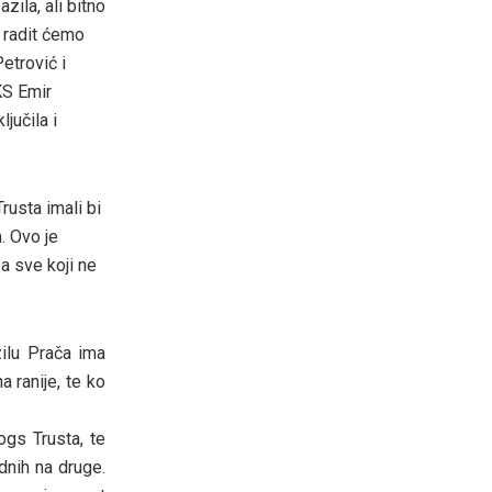
azila, ali bitno
 radit ćemo
etrović i
KS Emir
jučila i
rusta imali bi
. Ovo je
a sve koji ne
ilu Prača ima
 ranije, te ko
ogs Trusta, te
ednih na druge.