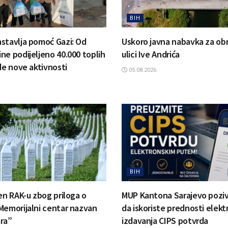
BIH
stavlja pomoć Gazi: Od
Uskoro javna nabavka za ob
ne podijeljeno 40.000 toplih
ulici Ive Andrića
de nove aktivnosti
05.08.2026.
BIH
jen RAK-u zbog priloga o
MUP Kantona Sarajevo pozi
Memorijalni centar nazvan
da iskoriste prednosti elek
ra”
izdavanja CIPS potvrda