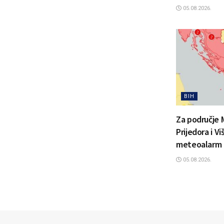
05.08.2026.
BIH
Za područje 
Prijedora i V
meteoalarm
05.08.2026.