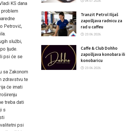
04.07.2026.
Vladi KS dana
i problem
Tranzit Petrol Ilijaš
 naredne
zapošljava radnicu za
o Petrović,
rad u caffeu
la.
23.06.2026.
gih službi,
Caffe & Club Dohho
 po ljude.
zapošljava konobara ili
li psi će se
konobaricu
23.06.2026.
adu sa Zakonom
m zdravstvu te
ija će imati
roširenju
e treba dati
i s
sti
valitetni psi