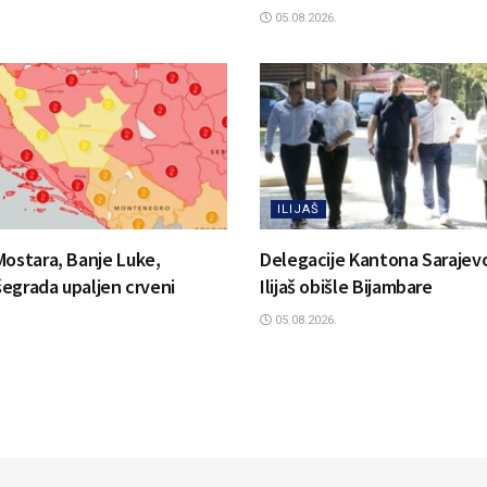
05.08.2026.
ILIJAŠ
Mostara, Banje Luke,
Delegacije Kantona Sarajevo
išegrada upaljen crveni
Ilijaš obišle Bijambare
05.08.2026.