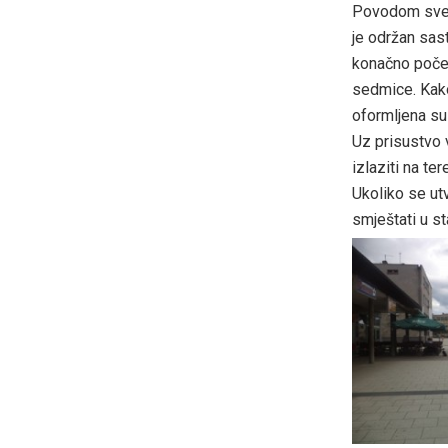
Povodom sve u
je održan sas
konačno počeo
sedmice. Kako
oformljena su t
Uz prisustvo 
izlaziti na ter
Ukoliko se utv
smještati u sta