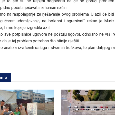
o je to što su se uspjeli dogovoriti da će se gorući problem
pidno početi rješavati na human način.
amo na raspolaganje za rješavanje ovog problema. U azil će biti
gućnost udomljavanja, ne bolesni i agresivni”, rekao je Muriz 
 firme koja je izgradila azil.
ko sve potpisnice ugovora ne poštuju ugovor, odnosno ne vrši 
e da je taj problem potrebno što hitnije riješiti.
e analiza izvršenih usluga i stvarnih troškova, te plan daljnjeg ra
jemo