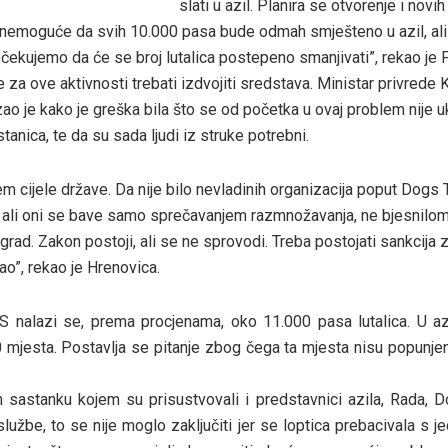
slati u azil. Planira se otvorenje i novih 
je nemoguće da svih 10.000 pasa bude odmah smješteno u azil, ali
čekujemo da će se broj lutalica postepeno smanjivati”, rekao je P
 za ove aktivnosti trebati izdvojiti sredstava. Ministar privrede 
o je kako je greška bila što se od početka u ovaj problem nije ukl
tanica, te da su sada ljudi iz struke potrebni.
m cijele države. Da nije bilo nevladinih organizacija poput Dogs T
, ali oni se bave samo sprečavanjem razmnožavanja, ne bjesnilom
rad. Zakon postoji, ali se ne sprovodi. Treba postojati sankcija z
ao”, rekao je Hrenovica.
S nalazi se, prema procjenama, oko 11.000 pasa lutalica. U az
mjesta. Postavlja se pitanje zbog čega ta mjesta nisu popunjena
sastanku kojem su prisustvovali i predstavnici azila, Rada, D
lužbe, to se nije moglo zaključiti jer se loptica prebacivala s j