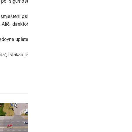
 po sigurnost
 smješteni psi
Alić, direktor
redovne uplate
da”, istakao je