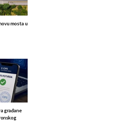
novu mosta u
va građane
tronskog