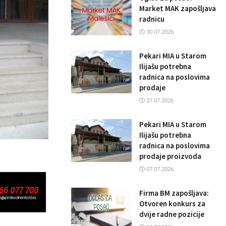
Market MAK zapošljava
radnicu
30.07.2026.
Pekari MIA u Starom
Ilijašu potrebna
radnica na poslovima
prodaje
27.07.2026.
Pekari MIA u Starom
Ilijašu potrebna
radnica na poslovima
prodaje proizvoda
07.07.2026.
Firma BM zapošljava:
Otvoren konkurs za
dvije radne pozicije