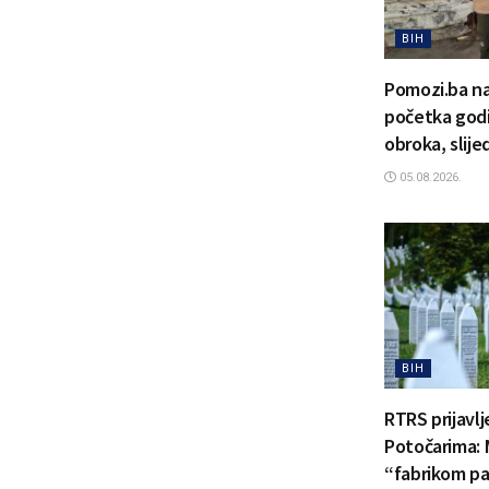
BIH
Pomozi.ba na
početka godi
obroka, slije
05.08.2026.
BIH
RTRS prijavl
Potočarima: 
“fabrikom pa