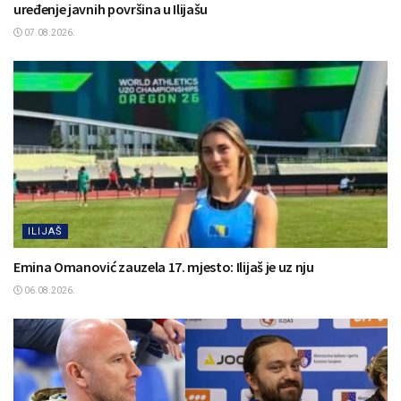
uređenje javnih površina u Ilijašu
07.08.2026.
ILIJAŠ
Emina Omanović zauzela 17. mjesto: Ilijaš je uz nju
06.08.2026.