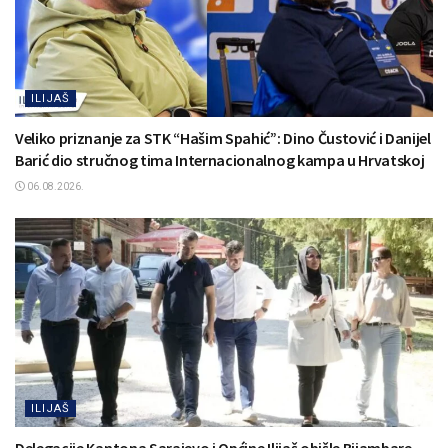
ILIJAŠ
Veliko priznanje za STK “Hašim Spahić”: Dino Čustović i Danijel
Barić dio stručnog tima Internacionalnog kampa u Hrvatskoj
06.08.2026.
ILIJAŠ
Delegacije Kantona Sarajevo i Općine Ilijaš obišle Bijambare