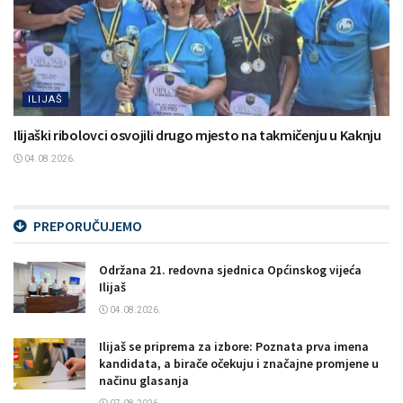
ILIJAŠ
Ilijaški ribolovci osvojili drugo mjesto na takmičenju u Kaknju
04.08.2026.
PREPORUČUJEMO
Održana 21. redovna sjednica Općinskog vijeća
Ilijaš
04.08.2026.
Ilijaš se priprema za izbore: Poznata prva imena
kandidata, a birače očekuju i značajne promjene u
načinu glasanja