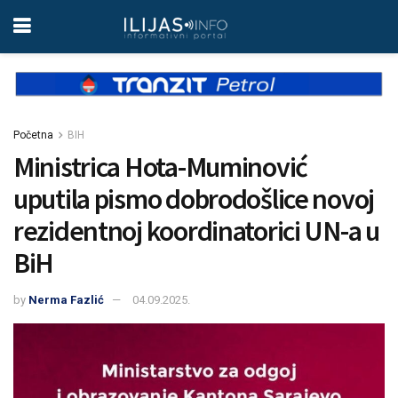
Početna
BIH
Ministrica Hota-Muminović
uputila pismo dobrodošlice novoj
rezidentnoj koordinatorici UN-a u
BiH
by
Nerma Fazlić
04.09.2025.