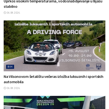
Uprkos visokim temperaturama, vodosnabdijevanje u Ilijašu
stabilno
06.08.2026.
BIH
Na Vilsonovom šetalištu večeras izložba luksuznih i sportskih
automobila
06.08.2026.