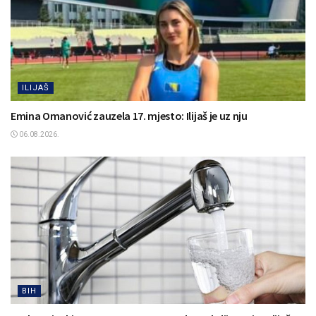
ILIJAŠ
Emina Omanović zauzela 17. mjesto: Ilijaš je uz nju
06.08.2026.
BIH