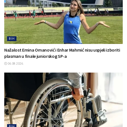
BIH
Nažalost Emina Omanović i Enhar Mahmić nisu uspjeli izboriti
plasman u finale juniorskog SP-a
06.08.2026.
BIH