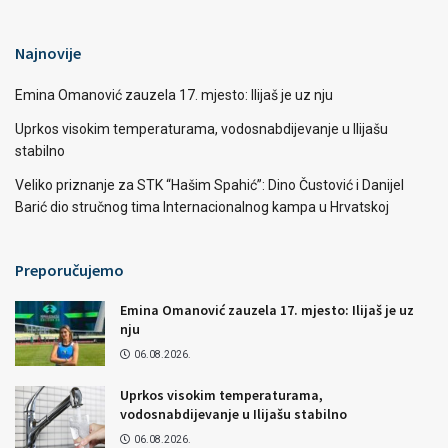
Najnovije
Emina Omanović zauzela 17. mjesto: Ilijaš je uz nju
Uprkos visokim temperaturama, vodosnabdijevanje u Ilijašu
stabilno
Veliko priznanje za STK “Hašim Spahić”: Dino Čustović i Danijel
Barić dio stručnog tima Internacionalnog kampa u Hrvatskoj
Preporučujemo
Emina Omanović zauzela 17. mjesto: Ilijaš je uz
nju
06.08.2026.
Uprkos visokim temperaturama,
vodosnabdijevanje u Ilijašu stabilno
06.08.2026.