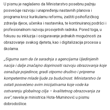
U pismu je naglašeno da Ministarstvo posebnu pažnju
posvećuje razvoju i unapređenju nastavnih planova i
programa kroz kurikularnu reformu, zaštiti psihofizičkog
zdravlja djece, učenika i nastavnika, te kontinuiranoj podršci i
profesionalnom razvoju prosvjetnih radnika. Pored toga, u
fokusu su inkluzija i osiguravanje jednakih mogućnosti za
obrazovanje svakog djeteta, kao i digitalizacija procesa u
školama.
„Sigurna sam da će saradnja s agencijama Ujedinjenih
nacija i dalje značajno doprinositi razvoju obrazovanja koje
osnažuje pojedince, gradi otporno društvo i priprema
kompetentne mlade ljude za budućnost. Ministarstvo će
ostati posvećeno svim inicijativama koje vode ka
ostvarenju globalnog cilja – kvalitetnog obrazovanja za
sve“,
navela je ministrica Hota-Muminović u pismu
dobrodošlice.