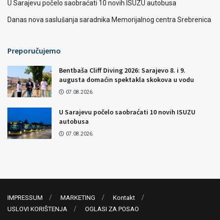
U Sarajevu počelo saobraćati 10 novih ISUZU autobusa
Danas nova saslušanja saradnika Memorijalnog centra Srebrenica
Preporučujemo
Bentbaša Cliff Diving 2026: Sarajevo 8. i 9.
augusta domaćin spektakla skokova u vodu
07.08.2026.
U Sarajevu počelo saobraćati 10 novih ISUZU
autobusa
07.08.2026.
IMPRESSUM
MARKETING
Kontakt
USLOVI KORIŠTENJA
OGLASI ZA POSAO