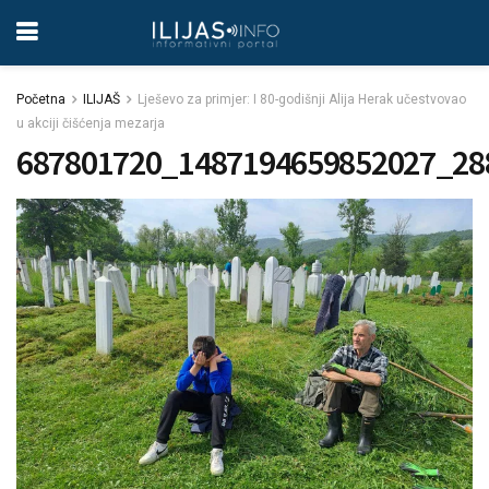
Početna
ILIJAŠ
Lješevo za primjer: I 80-godišnji Alija Herak učestvovao
u akciji čišćenja mezarja
687801720_1487194659852027_28