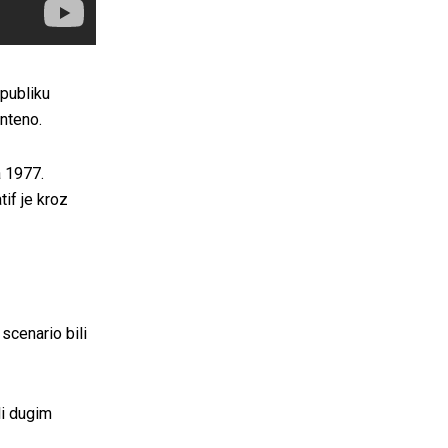
 publiku
nteno.
a 1977.
if je kroz
scenario bili
li dugim