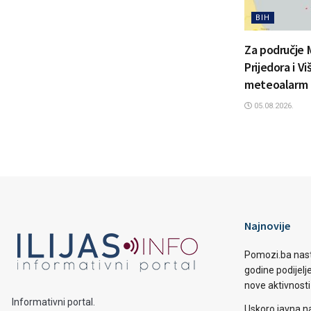
BIH
Za područje 
Prijedora i V
meteoalarm
05.08.2026.
Najnovije
Pomozi.ba nast
godine podijelj
nove aktivnosti
Informativni portal.
Uskoro javna n