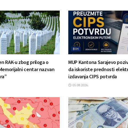
BIH
jen RAK-u zbog priloga o
MUP Kantona Sarajevo pozi
Memorijalni centar nazvan
da iskoriste prednosti elek
ra”
izdavanja CIPS potvrda
05.08.2026.