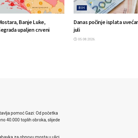
BIH
Mostara, Banje Luke,
Danas počinje isplata uvećan
išegrada upaljen crveni
juli
05.08.2026.
avlja pomoć Gazi: Od početka
eno 40.000 toplih obroka, slijede
abavka za obnovu mosta u ulici