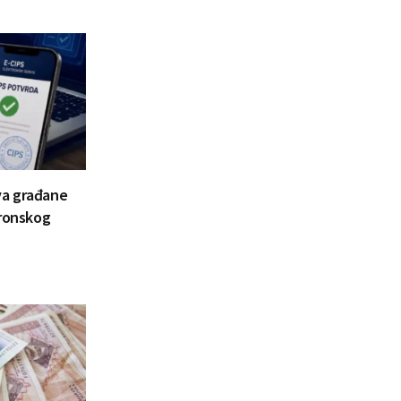
va građane
tronskog