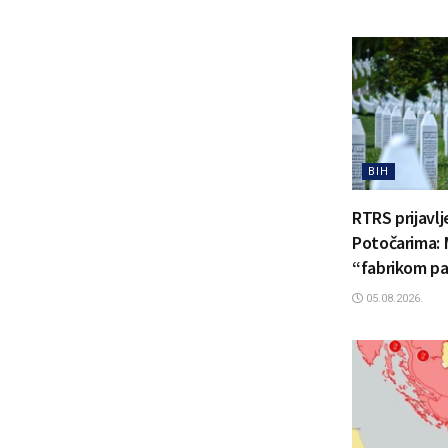
BIH
RTRS prijavl
Potočarima: 
“fabrikom pa
05.08.2026.