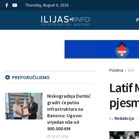
Thursday, August 6, 2026
Početna
BIH
PREPORUČUJEMO
Latif
Niskogradnja Durmić
pjesm
gradit će putnu
infrastrukturu na
Banovcu: Ugovor
by
Redakcija
vrijedan više od
900.000 KM
30.07.2026.