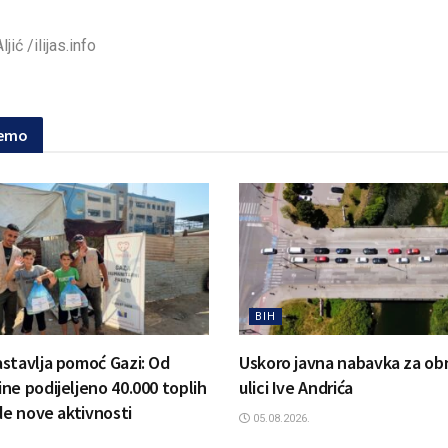
jić /ilijas.info
jemo
BIH
stavlja pomoć Gazi: Od
Uskoro javna nabavka za ob
ne podijeljeno 40.000 toplih
ulici Ive Andrića
de nove aktivnosti
05.08.2026.