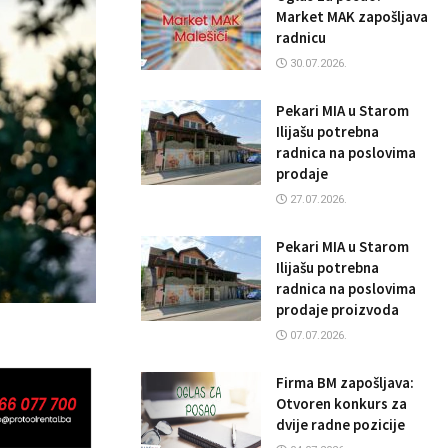
Market MAK zapošljava
radnicu
30.07.2026.
Pekari MIA u Starom
Ilijašu potrebna
radnica na poslovima
prodaje
27.07.2026.
Pekari MIA u Starom
Ilijašu potrebna
radnica na poslovima
prodaje proizvoda
07.07.2026.
Firma BM zapošljava:
Otvoren konkurs za
dvije radne pozicije