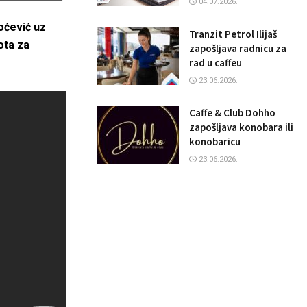
04.07.2026.
oćević uz
Tranzit Petrol Ilijaš
ota za
zapošljava radnicu za
rad u caffeu
23.06.2026.
Caffe & Club Dohho
zapošljava konobara ili
konobaricu
23.06.2026.