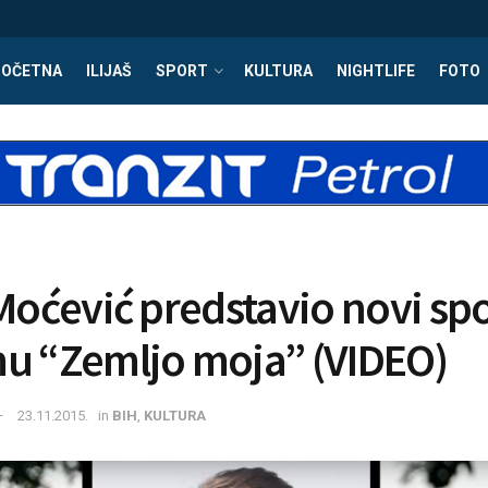
POČETNA
ILIJAŠ
SPORT
KULTURA
NIGHTLIFE
FOTO
 Moćević predstavio novi spo
u “Zemljo moja” (VIDEO)
23.11.2015.
in
BIH
,
KULTURA