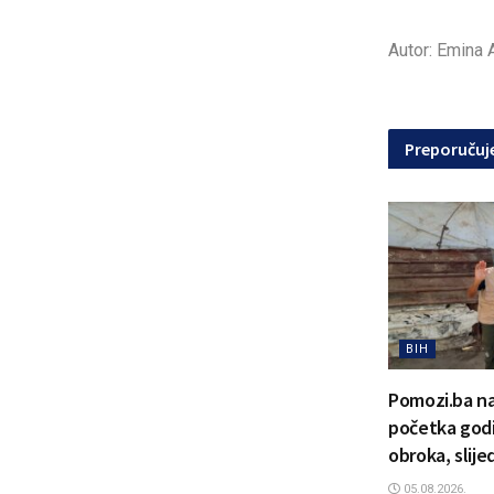
Autor: Emina Al
Preporuču
BIH
Pomozi.ba na
početka godi
obroka, slije
05.08.2026.