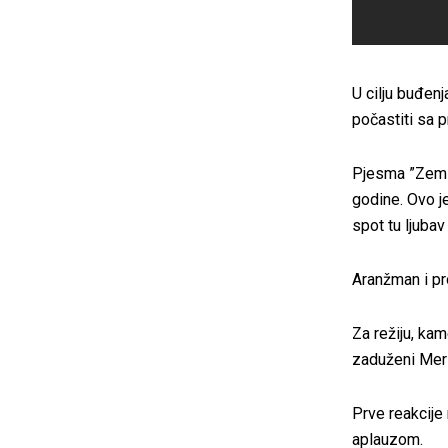
U cilju buđen
počastiti sa
Pjesma ”Zemlj
godine. Ovo j
spot tu ljubav
Aranžman i pro
Za režiju, kam
zaduženi Mers
Prve reakcije 
aplauzom.