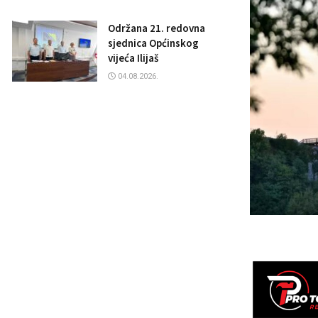
Održana 21. redovna
sjednica Općinskog
vijeća Ilijaš
04.08.2026.