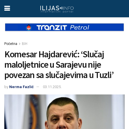
Početna
BIH
Komesar Hajdarević: ‘Slučaj
maloljetnice u Sarajevu nije
povezan sa slučajevima u Tuzli’
by
Nerma Fazlić
03.11.2025.