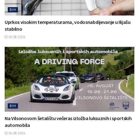
BIH
Uprkos visokim temperaturama, vodosnabdijevanje u Ilijašu
stabilno
06.08.2026.
BIH
Na Vilsonovom šetalištu večeras izložba luksuznih i sportskih
automobila
06.08.2026.