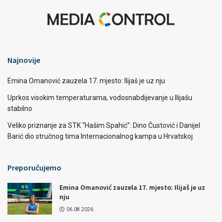
Najnovije
Emina Omanović zauzela 17. mjesto: Ilijaš je uz nju
Uprkos visokim temperaturama, vodosnabdijevanje u Ilijašu
stabilno
Veliko priznanje za STK “Hašim Spahić”: Dino Čustović i Danijel
Barić dio stručnog tima Internacionalnog kampa u Hrvatskoj
Preporučujemo
Emina Omanović zauzela 17. mjesto: Ilijaš je uz
nju
06.08.2026.