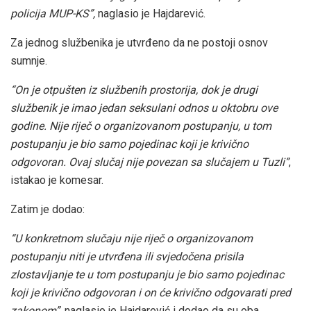
policija MUP-KS”,
naglasio je Hajdarević.
Za jednog službenika je utvrđeno da ne postoji osnov
sumnje.
“On je otpušten iz službenih prostorija, dok je drugi
službenik je imao jedan seksulani odnos u oktobru ove
godine. Nije riječ o organizovanom postupanju, u tom
postupanju je bio samo pojedinac koji je krivično
odgovoran. Ovaj slučaj nije povezan sa slučajem u Tuzli”
,
istakao je komesar.
Zatim je dodao:
“U konkretnom slučaju nije riječ o organizovanom
postupanju niti je utvrđena ili svjedočena prisila
zlostavljanje te u tom postupanju je bio samo pojedinac
koji je krivično odgovoran i on će krivično odgovarati pred
zakonom”
, naglasio je Hajdarević i dodao da su oba