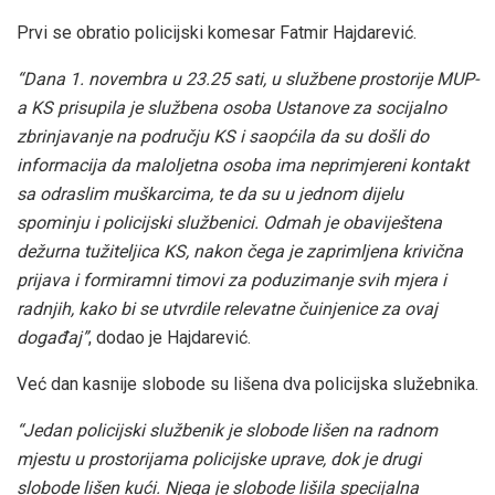
Prvi se obratio policijski komesar Fatmir Hajdarević.
“Dana 1. novembra u 23.25 sati, u službene prostorije MUP-
a KS prisupila je službena osoba Ustanove za socijalno
zbrinjavanje na području KS i saopćila da su došli do
informacija da maloljetna osoba ima neprimjereni kontakt
sa odraslim muškarcima, te da su u jednom dijelu
spominju i policijski službenici.
Odmah je obaviještena
dežurna tužiteljica KS, nakon čega je zaprimljena krivična
prijava i formiramni timovi za poduzimanje svih mjera i
radnjih, kako bi se utvrdile relevatne čuinjenice za ovaj
događaj”
, dodao je Hajdarević.
Već dan kasnije
slobode su lišena dva policijska služebnika.
“Jedan policijski službenik je slobode lišen na radnom
mjestu u prostorijama policijske uprave, dok je drugi
slobode lišen kući. Njega je slobode lišila specijalna