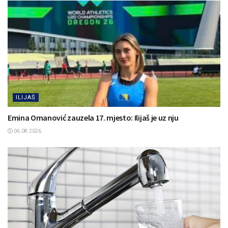
ILIJAŠ
Emina Omanović zauzela 17. mjesto: Ilijaš je uz nju
06.08.2026.