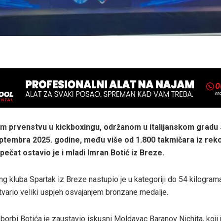
 prvenstvu u kickboxingu, održanom u italijanskom gradu 
eptembra 2025. godine, među više od 1.800 takmičara iz rek
pečat ostavio je i mladi Imran Botić iz Breze.
g kluba Spartak iz Breze nastupio je u kategoriji do 54 kilograma
stvario veliki uspjeh osvajanjem bronzane medalje.
 borbi Botića je zaustavio iskusni Moldavac Baranov Nichita, koji 