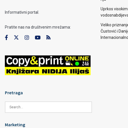
Uprkos visoki
Informativni portal.
vodosnabdijevan
Veliko priznanj
Pratite nas na društvenim mrežama:
Čustović i Dani
Internacionaln
Pretraga
Marketing