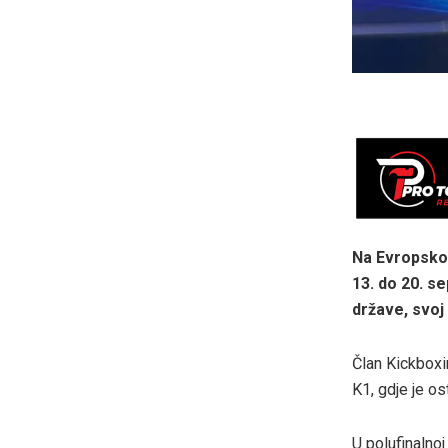
Na Evropskom
13. do 20. s
države, svoj 
Član Kickboxin
K1, gdje je o
U polufinalnoj