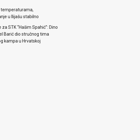
m temperaturama,
je u Ilijašu stabilno
e za STK “Hašim Spahić”: Dino
jel Barić dio stručnog tima
og kampa u Hrvatskoj