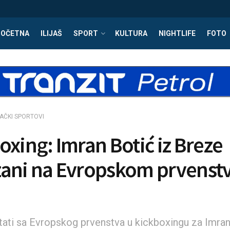
POČETNA
ILIJAŠ
SPORT
KULTURA
NIGHTLIFE
FOTO
AČKI SPORTOVI
oxing: Imran Botić iz Breze
ani na Evropskom prvenst
ultati sa Evropskog prvenstva u kickboxingu za Imra