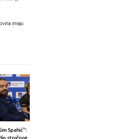
ovina imaju
šim Spahić”:
 dio stručnog