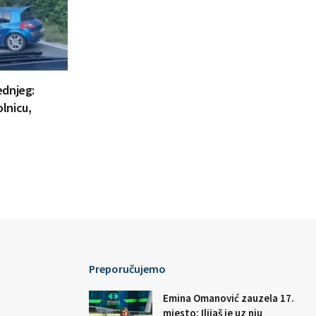
ednjeg:
lnicu,
Preporučujemo
Emina Omanović zauzela 17.
mjesto: Ilijaš je uz nju