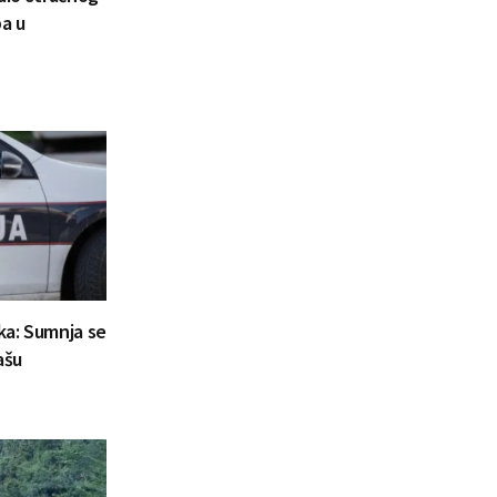
a u
aka: Sumnja se
ašu