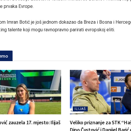
le prvaka Evrope.
om Imran Botić je još jednom dokazao da Breza i Bosna i Herceg
ing talente koji mogu ravnopravno parirati evropskoj eliti.
jemo
ILIJAŠ
ć zauzela 17. mjesto: Ilijaš
Veliko priznanje za STK “Ha
Dino Čustović i Danijel Barić