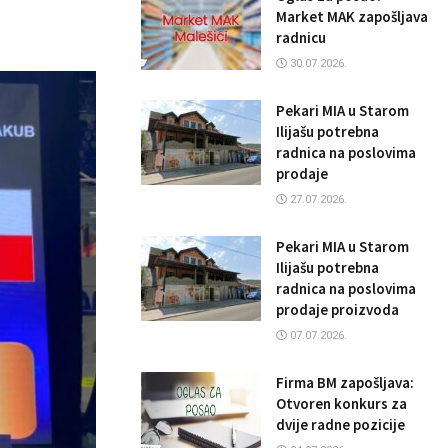
Market MAK zapošljava
radnicu
30.07.2026.
Pekari MIA u Starom
Ilijašu potrebna
radnica na poslovima
prodaje
27.07.2026.
Pekari MIA u Starom
Ilijašu potrebna
radnica na poslovima
prodaje proizvoda
07.07.2026.
Firma BM zapošljava:
Otvoren konkurs za
dvije radne pozicije