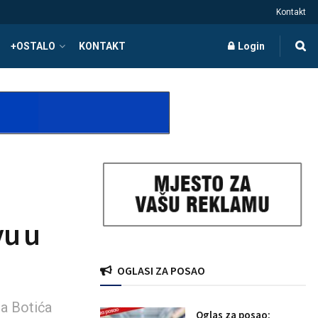
Kontakt
+OSTALO
KONTAKT
Login
vu u
OGLASI ZA POSAO
na Botića
Oglas za posao: