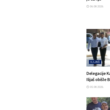
06.08.2026.
ILIJAŠ
Delegacije K
Ilijaš obišle
05.08.2026.