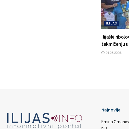
ILIJAŠ
Ilijaški ribol
takmičenju u
04.08.2026.
Najnovije
Emina Omanović 
nju