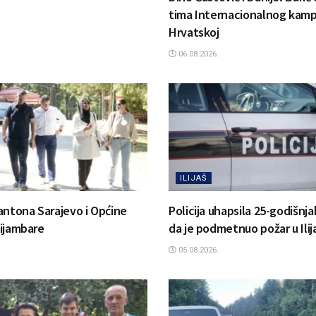
tima Internacionalnog kamp
Hrvatskoj
06.08.2026.
ILIJAŠ
antona Sarajevo i Općine
Policija uhapsila 25-godišnj
 Bijambare
da je podmetnuo požar u Ilij
05.08.2026.