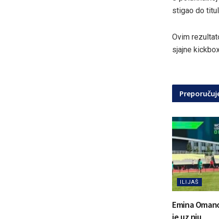
stigao do titu
Ovim rezultat
sjajne kickbox
Preporuču
ILIJAŠ
Emina Omanovi
je uz nju