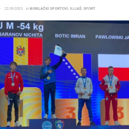
22.09.2025.
in
BORILAČKI SPORTOVI
,
ILIJAŠ
,
SPORT