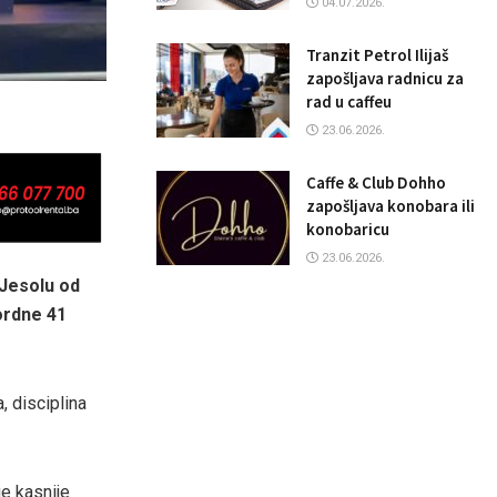
04.07.2026.
Tranzit Petrol Ilijaš
zapošljava radnicu za
rad u caffeu
23.06.2026.
Caffe & Club Dohho
zapošljava konobara ili
konobaricu
23.06.2026.
Jesolu od
ordne 41
, disciplina
je kasnije