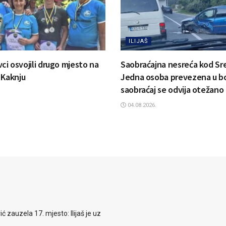
ILIJAŠ
ovci osvojili drugo mjesto na
Saobraćajna nesreća kod Sr
 Kaknju
Jedna osoba prevezena u bo
saobraćaj se odvija otežano
04.08.2026.
zauzela 17. mjesto: Ilijaš je uz