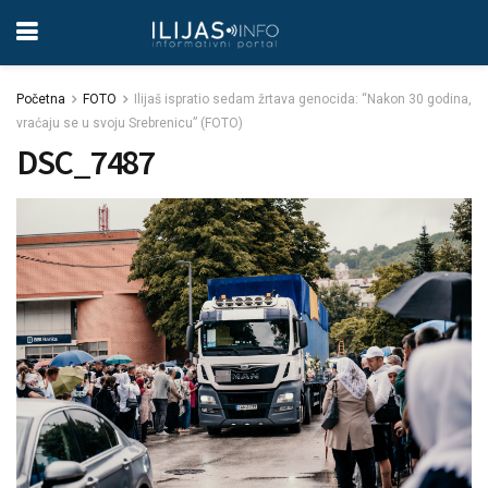
Početna
FOTO
Ilijaš ispratio sedam žrtava genocida: “Nakon 30 godina,
vraćaju se u svoju Srebrenicu” (FOTO)
DSC_7487