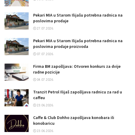
Pekari MIA u Starom Ilijašu potrebna radnica na
poslovima prodaje
27.07.2026.
Pekari MIA u Starom Ilijašu potrebna radnica na
poslovima prodaje proizvoda
07.07.2026.
Firma BM zapošljava: Otvoren konkurs za dvije
radne pozicije
04.07.2026.
Tranzit Petrol Ilijaš zapošljava radnicu za rad u
caffeu
23.06.2026.
Caffe & Club Dohho zapošljava konobara ili
konobaricu
23.06.2026.