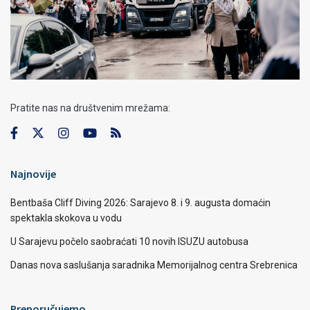
Pratite nas na društvenim mrežama:
Najnovije
Bentbaša Cliff Diving 2026: Sarajevo 8. i 9. augusta domaćin
spektakla skokova u vodu
U Sarajevu počelo saobraćati 10 novih ISUZU autobusa
Danas nova saslušanja saradnika Memorijalnog centra Srebrenica
Preporučujemo