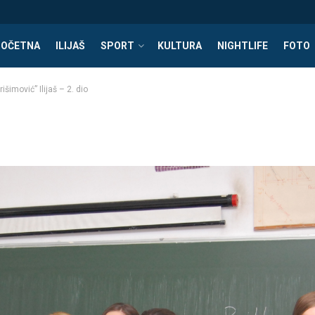
POČETNA
ILIJAŠ
SPORT
KULTURA
NIGHTLIFE
FOTO
šimović” Ilijaš – 2. dio