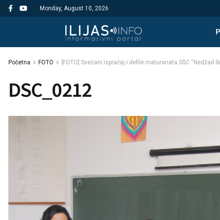
Monday, August 10, 2026
Početna
FOTO
[FOTO] Svečani ispraćaj i defile maturanata SŠC “Nedžad Ibri
DSC_0212