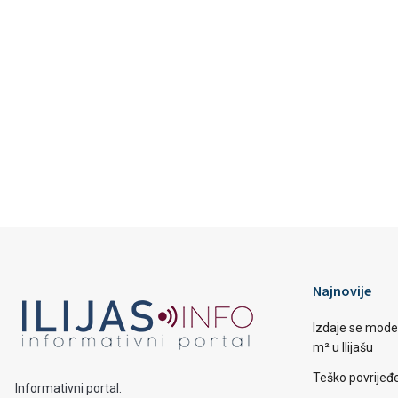
Najnovije
Izdaje se mode
m² u Ilijašu
Teško povrijeđen
Informativni portal.