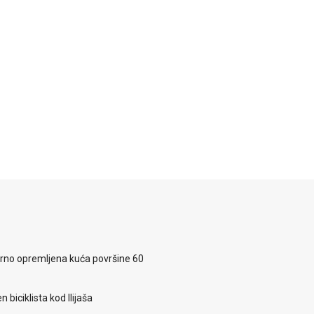
rno opremljena kuća površine 60
 biciklista kod Ilijaša