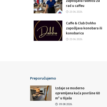
zapošljava radnicu za
rad u caffeu
23.06.2026.
Caffe & Club Dohho
zapošljava konobara ili
konobaricu
23.06.2026.
Preporučujemo
Izdaje se moderno
opremljena kuća površine 60
m² u Ilijašu
09.08.2026.