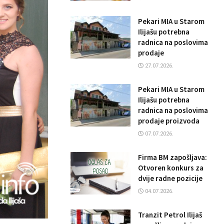
Pekari MIA u Starom
Ilijašu potrebna
radnica na poslovima
prodaje
27.07.2026.
Pekari MIA u Starom
Ilijašu potrebna
radnica na poslovima
prodaje proizvoda
07.07.2026.
Firma BM zapošljava:
Otvoren konkurs za
dvije radne pozicije
04.07.2026.
Tranzit Petrol Ilijaš