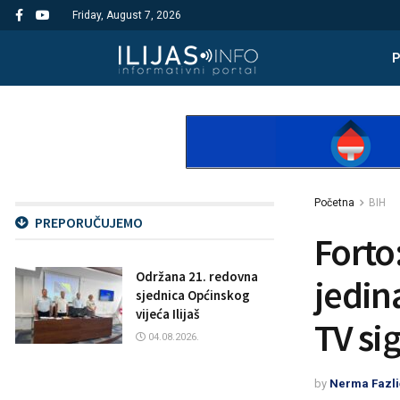
Friday, August 7, 2026
Početna
BIH
PREPORUČUJEMO
Forto
Održana 21. redovna
jedin
sjednica Općinskog
vijeća Ilijaš
TV si
04.08.2026.
by
Nerma Fazli