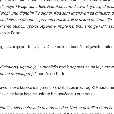
talizacije TV signala u BiH. Napokon smo država koja, zajedno 
ropi, ima digitalni TV signal. Kad sam imenovan za ministra, pri
redstva na računu i spreman projekt koji iz nekog razloga nije
kt smo otkočili uprkos otporima, implementirali smo ga i BiH sad
ekao je Forto.
gitalizacija predstavlja i važan korak za budućnost javnih emitera
digitalnog signala je i simbolički korak naprijed za naše javne em
mu na raspolaganju”,
poručio je Forto.
javio i nove korake usmjerene ka stabilizaciji javnog RTV sistema,
skih rješenja koje će uskoro biti upućene u proceduru.
stabilizacija poslovanja javnog servisa. Već za nekoliko dana ću 