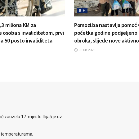
BIH
,3 miliona KM za
Pomozi.ba nastavlja pomoć 
 osoba s invaliditetom, prvi
početka godine podijeljeno 
sa 50 posto invaliditeta
obroka, slijede nove aktivno
05.08.2026.
zauzela 17. mjesto: Ilijaš je uz
m temperaturama,