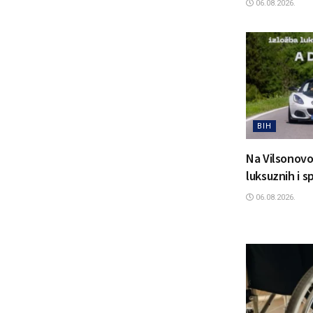
06.08.2026.
BIH
Na Vilsonovo
luksuznih i 
06.08.2026.