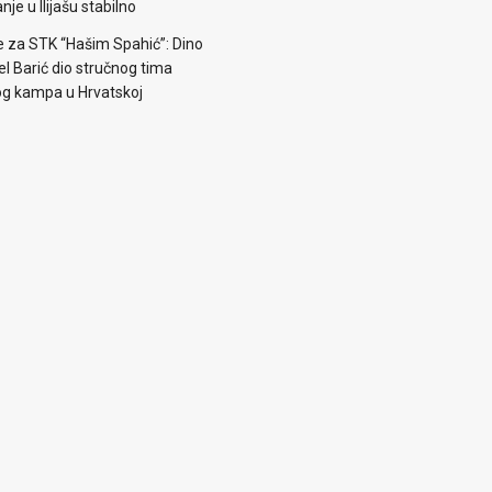
je u Ilijašu stabilno
e za STK “Hašim Spahić”: Dino
jel Barić dio stručnog tima
og kampa u Hrvatskoj