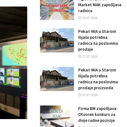
Market MAK zapošljava
radnicu
30.07.2026.
Pekari MIA u Starom
Ilijašu potrebna
radnica na poslovima
prodaje
27.07.2026.
Pekari MIA u Starom
Ilijašu potrebna
radnica na poslovima
prodaje proizvoda
07.07.2026.
Firma BM zapošljava:
Otvoren konkurs za
dvije radne pozicije