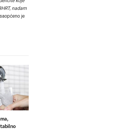
eficite koje
a BHRT, nadam
 saopćeno je
ama,
stabilno