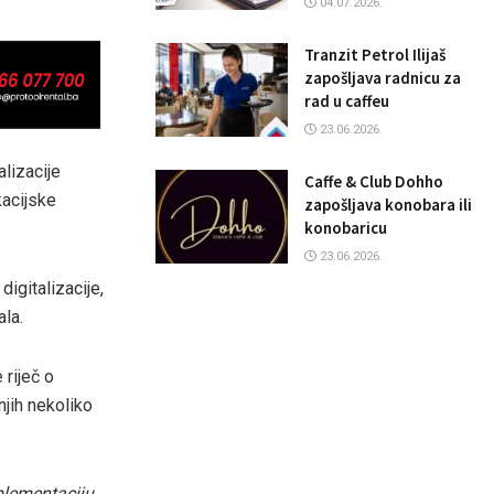
04.07.2026.
Tranzit Petrol Ilijaš
zapošljava radnicu za
rad u caffeu
23.06.2026.
lizacije
Caffe & Club Dohho
kacijske
zapošljava konobara ili
konobaricu
23.06.2026.
igitalizacije,
ala.
 riječ o
njih nekoliko
mplementaciju