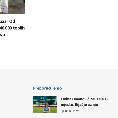
Gazi: Od
40.000 toplih
sti
Preporučujemo
Emina Omanović zauzela 17.
mjesto: Ilijaš je uz nju
06.08.2026.