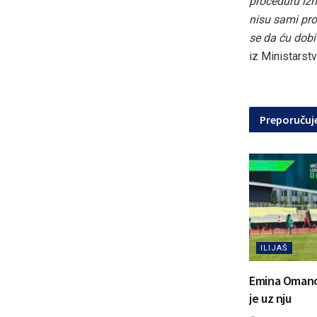
proceduru izm
nisu sami pro
se da ću dobit
iz Ministarst
Preporuču
ILIJAŠ
Emina Omanovi
je uz nju