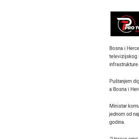
Bosna i Herce
televizijskog
infrastrukture 
Puštanjem dig
a Bosna i Her
Ministar komun
jednom od najv
godina.
“Upravo smo p