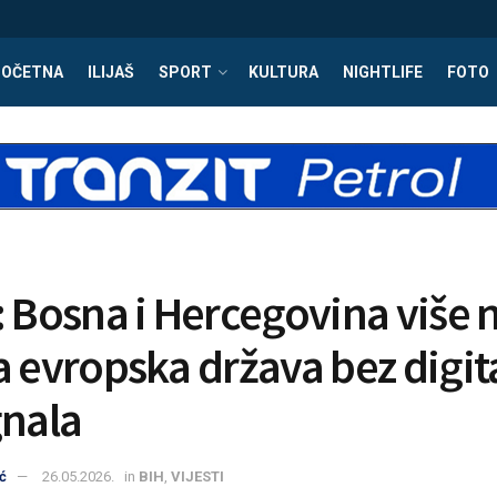
POČETNA
ILIJAŠ
SPORT
KULTURA
NIGHTLIFE
FOTO
: Bosna i Hercegovina više n
a evropska država bez digi
gnala
ć
26.05.2026.
in
BIH
,
VIJESTI