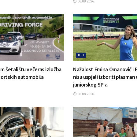
06.08.2026.
BIH
m šetalištu večeras izložba
Nažalost Emina Omanović i 
sportskih automobila
nisu uspjeli izboriti plasman 
juniorskog SP-a
06.08.2026.