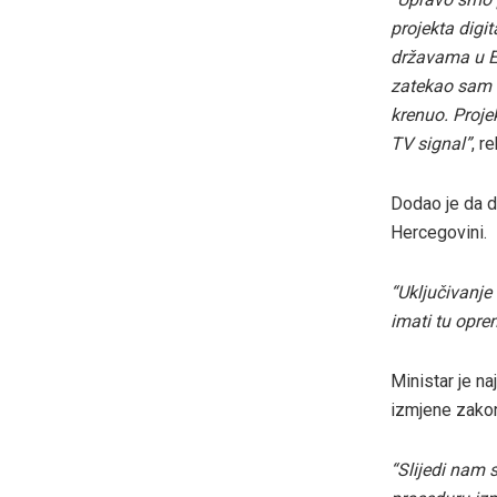
projekta digi
državama u Eu
zatekao sam s
krenuo. Proje
TV signal”
, r
Dodao je da di
Hercegovini.
“Uključivanje 
imati tu opre
Ministar je na
izmjene zakon
“Slijedi nam 