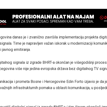
govina danas je i zvanično završila implementaciju projekta digita
 signala. Time je napravljen važan iskorak u modernizaciji komuni
i javnog emitiranja.
italnog signala iz zgrade BHRT-a okončan je višegodišnji proces d
cegovina više nije jedina evropska država bez digitalnog TV sign
ikacija i prometa Bosne i Hercegovine Edin Forto izjavio je da je
ažnijih infrastrukturnih pomaka u oblasti komunikacija, u posljed
ustili digitalni signal iz zgrade BHRT-a i tim činom okončali i