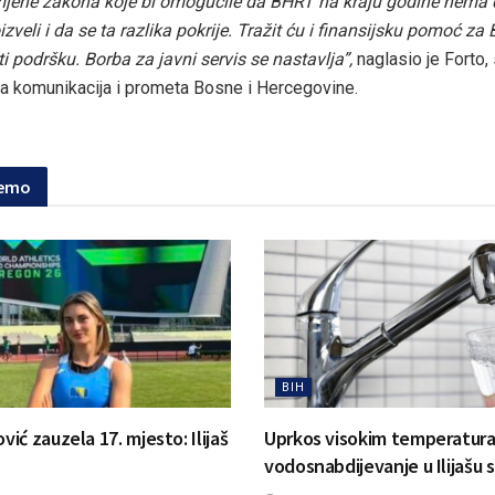
jene zakona koje bi omogućile da BHRT na kraju godine nema d
izveli i da se ta razlika pokrije. Tražit ću i finansijsku pomoć z
i podršku. Borba za javni servis se nastavlja”,
naglasio je Forto,
va komunikacija i prometa Bosne i Hercegovine.
jemo
BIH
ć zauzela 17. mjesto: Ilijaš
Uprkos visokim temperatur
vodosnabdijevanje u Ilijašu 