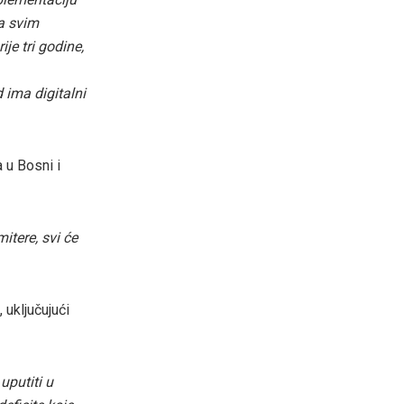
sa svim
je tri godine,
 ima digitalni
 u Bosni i
itere, svi će
 uključujući
uputiti u