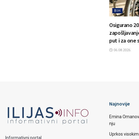
BIH
Osigurano 20
zapošljavanje
put i za one 
06.08.2026.
Najnovije
Emina Omanović 
nju
Uprkos visoki
Informativni portal.