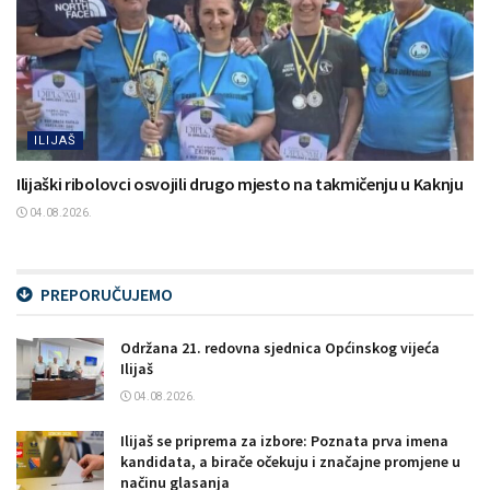
ILIJAŠ
Ilijaški ribolovci osvojili drugo mjesto na takmičenju u Kaknju
04.08.2026.
PREPORUČUJEMO
Održana 21. redovna sjednica Općinskog vijeća
Ilijaš
04.08.2026.
Ilijaš se priprema za izbore: Poznata prva imena
kandidata, a birače očekuju i značajne promjene u
načinu glasanja