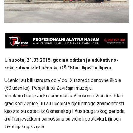
U subotu, 21.03.2015. godine održan je edukativno-
rekreativni izlet učenika OŠ “Stari Ilijaš” u Ilijašu.
Učenici su bili uzrasta od V do IX razreda osnovne škole
(50 učenika). Posjetili su Zavičajni muzej u
Visokom,Franjevački samostan u Visokom i Vranduk-Stari
grad kod Zenice. Tu su učenici vidjeli mnoge znamenitosti
kao što su ostaci iz Osmanskog i Austrougarskog perioda,
a u Franjevačkom samostanu su vidjeli postavku biljnog i
životinjskog svijeta.