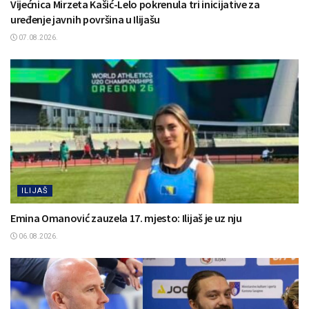
Vijećnica Mirzeta Kašić-Lelo pokrenula tri inicijative za
uređenje javnih površina u Ilijašu
07.08.2026.
ILIJAŠ
Emina Omanović zauzela 17. mjesto: Ilijaš je uz nju
06.08.2026.