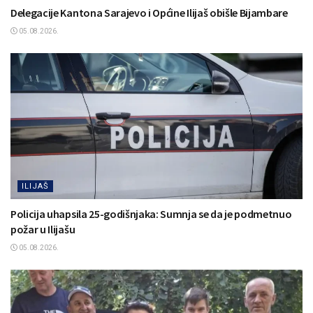
Delegacije Kantona Sarajevo i Općine Ilijaš obišle Bijambare
05.08.2026.
ILIJAŠ
Policija uhapsila 25-godišnjaka: Sumnja se da je podmetnuo
požar u Ilijašu
05.08.2026.