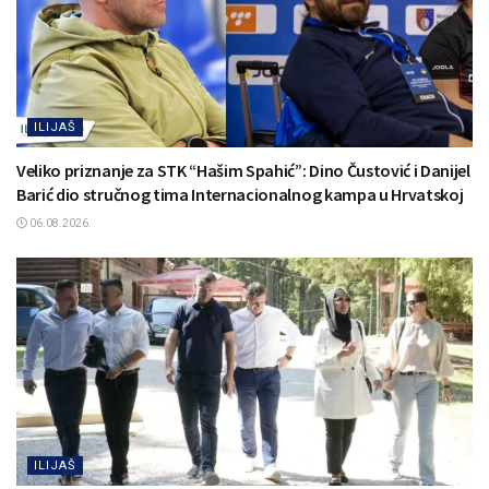
ILIJAŠ
Veliko priznanje za STK “Hašim Spahić”: Dino Čustović i Danijel
Barić dio stručnog tima Internacionalnog kampa u Hrvatskoj
06.08.2026.
ILIJAŠ