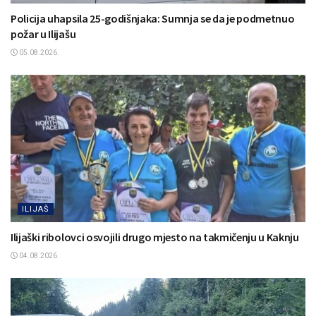
Policija uhapsila 25-godišnjaka: Sumnja se da je podmetnuo
požar u Ilijašu
05.08.2026.
ILIJAŠ
Ilijaški ribolovci osvojili drugo mjesto na takmičenju u Kaknju
04.08.2026.