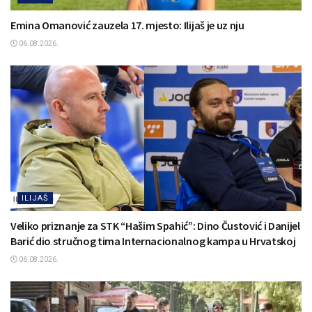
Emina Omanović zauzela 17. mjesto: Ilijaš je uz nju
06.08.2026.
ILIJAŠ
Veliko priznanje za STK “Hašim Spahić”: Dino Čustović i Danijel
Barić dio stručnog tima Internacionalnog kampa u Hrvatskoj
06.08.2026.