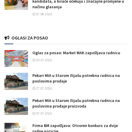
kandidata, a birače očekuju i značajne promjene u
načinu glasanja
07.08.2026.
OGLASI ZA POSAO
Oglas za posao: Market MAK zapošljava radnicu
30.07.2026.
Pekari MIA u Starom Ilijašu potrebna radnica na
poslovima prodaje
27.07.2026.
Pekari MIA u Starom Ilijašu potrebna radnica na
poslovima prodaje proizvoda
07.07.2026.
Firma BM zapošljava: Otvoren konkurs za dvije
radne pozicije