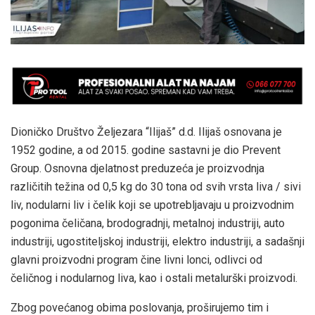
Dioničko Društvo Željezara “Ilijaš” d.d. Ilijaš osnovana je
1952 godine, a od 2015. godine sastavni je dio Prevent
Group. Osnovna djelatnost preduzeća je proizvodnja
različitih težina od 0,5 kg do 30 tona od svih vrsta liva / sivi
liv, nodularni liv i čelik koji se upotrebljavaju u proizvodnim
pogonima čeličana, brodogradnji, metalnoj industriji, auto
industriji, ugostiteljskoj industriji, elektro industriji, a sadašnji
glavni proizvodni program čine livni lonci, odlivci od
čeličnog i nodularnog liva, kao i ostali metalurški proizvodi.
Zbog povećanog obima poslovanja, proširujemo tim i