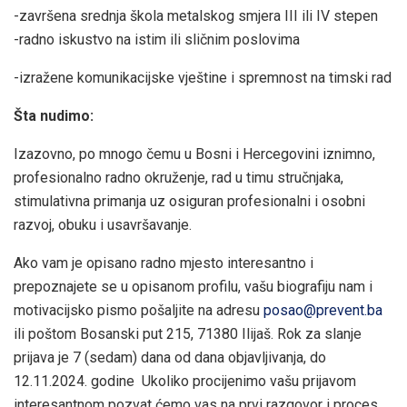
-završena srednja škola metalskog smjera III ili IV stepen
-radno iskustvo na istim ili sličnim poslovima
-izražene komunikacijske vještine i spremnost na timski rad
Šta nudimo:
Izazovno, po mnogo čemu u Bosni i Hercegovini iznimno,
profesionalno radno okruženje, rad u timu stručnjaka,
stimulativna primanja uz osiguran profesionalni i osobni
razvoj, obuku i usavršavanje.
Ako vam je opisano radno mjesto interesantno i
prepoznajete se u opisanom profilu, vašu biografiju nam i
motivacijsko pismo pošaljite na adresu
posao@prevent.ba
ili poštom Bosanski put 215, 71380 Ilijaš. Rok za slanje
prijava je 7 (sedam) dana od dana objavljivanja, do
12.11.2024. godine Ukoliko procijenimo vašu prijavom
interesantnom pozvat ćemo vas na prvi razgovor i proces