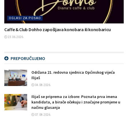
OGLASI ZA POSAO
Caffe & Club Dohho zapošljava konobara ili konobaricu
23.06.2026.
PREPORUČUJEMO
Održana 21. redovna sjednica Općinskog vijeća
Ilijaš
04.08.2026.
Ilijaš se priprema za izbore: Poznata prva imena
kandidata, a birače očekuju i značajne promjene u
načinu glasanja
07.08.2026.