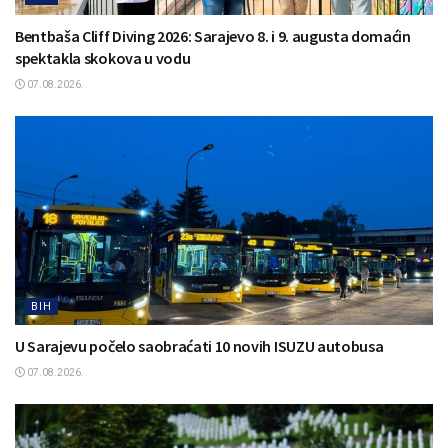
Bentbaša Cliff Diving 2026: Sarajevo 8. i 9. augusta domaćin
spektakla skokova u vodu
07.08.2026.
BIH
U Sarajevu počelo saobraćati 10 novih ISUZU autobusa
07.08.2026.