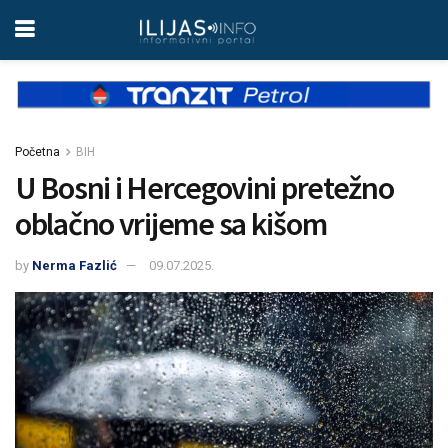
Početna
BIH
U Bosni i Hercegovini pretežno
oblačno vrijeme sa kišom
by
Nerma Fazlić
09.07.2025.