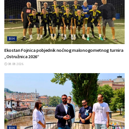
BIH
Ekostan Fojnica pobjednik noćnog malonogometnog turnira
„Ostružnica 2026“
08.08.2026.
BIH