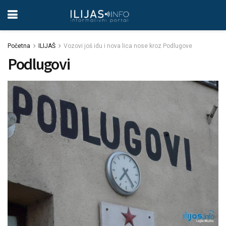
Početna
ILIJAŠ
Vozovi još idu i nova lica nose kroz Podlugove
Podlugovi