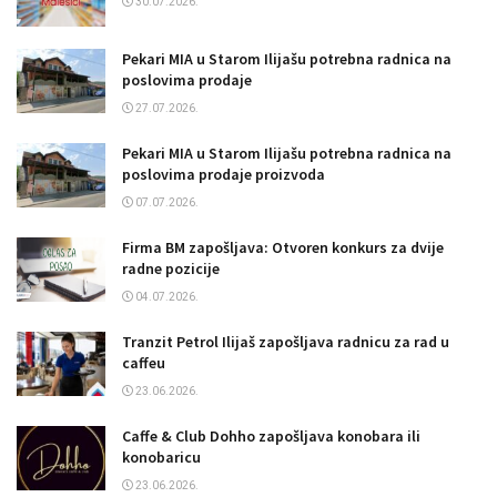
30.07.2026.
Pekari MIA u Starom Ilijašu potrebna radnica na
poslovima prodaje
27.07.2026.
Pekari MIA u Starom Ilijašu potrebna radnica na
poslovima prodaje proizvoda
07.07.2026.
Firma BM zapošljava: Otvoren konkurs za dvije
radne pozicije
04.07.2026.
Tranzit Petrol Ilijaš zapošljava radnicu za rad u
caffeu
23.06.2026.
Caffe & Club Dohho zapošljava konobara ili
konobaricu
23.06.2026.