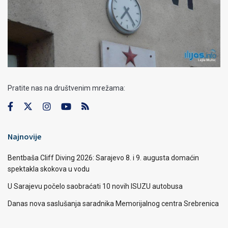
Pratite nas na društvenim mrežama:
Najnovije
Bentbaša Cliff Diving 2026: Sarajevo 8. i 9. augusta domaćin
spektakla skokova u vodu
U Sarajevu počelo saobraćati 10 novih ISUZU autobusa
Danas nova saslušanja saradnika Memorijalnog centra Srebrenica