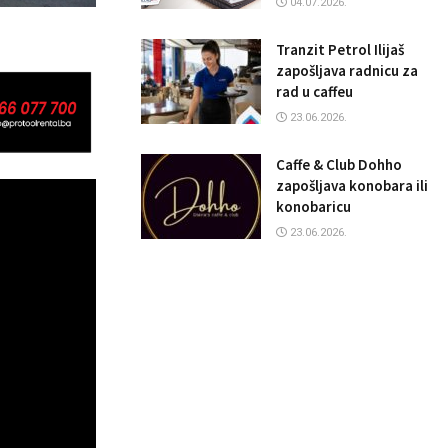
04.07.2026.
Tranzit Petrol Ilijaš
zapošljava radnicu za
rad u caffeu
23.06.2026.
Caffe & Club Dohho
zapošljava konobara ili
konobaricu
23.06.2026.