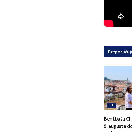
Preporuču
BIH
Bentbaša Clif
9. augusta d