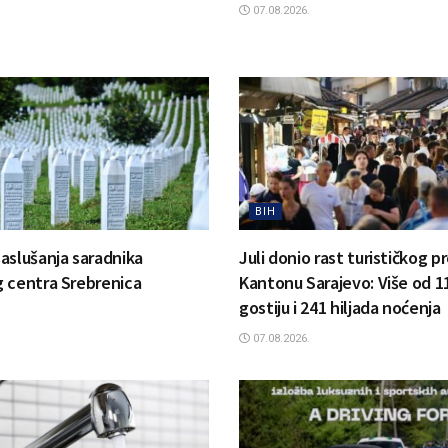
07.08.2026.
BIH
aslušanja saradnika
Juli donio rast turističkog 
 centra Srebrenica
Kantonu Sarajevo: Više od 11
gostiju i 241 hiljada noćenja
07.08.2026.