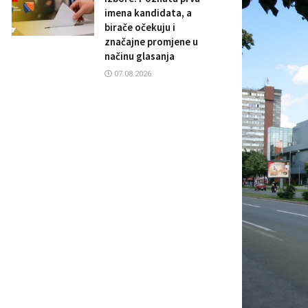
imena kandidata, a
birače očekuju i
značajne promjene u
načinu glasanja
07.08.2026.