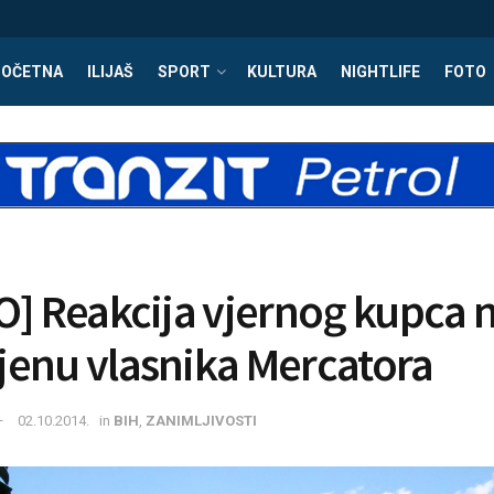
POČETNA
ILIJAŠ
SPORT
KULTURA
NIGHTLIFE
FOTO
O] Reakcija vjernog kupca 
enu vlasnika Mercatora
02.10.2014.
in
BIH
,
ZANIMLJIVOSTI