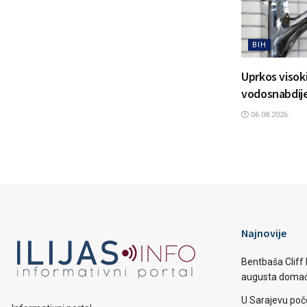
BIH
Uprkos viso
vodosnabdijev
06.08.2026.
Najnovije
Bentbaša Cliff D
augusta domaći
U Sarajevu poč