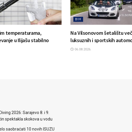
BIH
kim temperaturama,
Na Vilsonovom šetalištu več
anje u Ilijašu stabilno
luksuznih i sportskih automo
06.08.2026.
iving 2026: Sarajevo 8. i 9.
n spektakla skokova u vodu
elo saobraćati 10 novih ISUZU