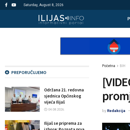
Saturday, August 8, 2026
Početna
BIH
PREPORUČUJEMO
[VIDE
Održana 21. redovna
promj
sjednica Općinskog
vijeća Ilijaš
04.08.2026.
by
Redakcija
Ilijaš se priprema za
izbore: Poznata prva