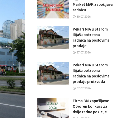
Market MAK zapošljava
radnicu
30.07.2026.
Pekari MIA u Starom
Ilijašu potrebna
radnica na poslovima
prodaje
27.07.2026.
Pekari MIA u Starom
Ilijašu potrebna
radnica na poslovima
prodaje proizvoda
07.07.2026.
Firma BM zapošljava:
Otvoren konkurs za
dvije radne pozicije