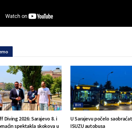
jemo
BIH
f Diving 2026: Sarajevo 8. i
U Sarajevu počelo saobraćat
omaćin spektakla skokova u
ISUZU autobusa