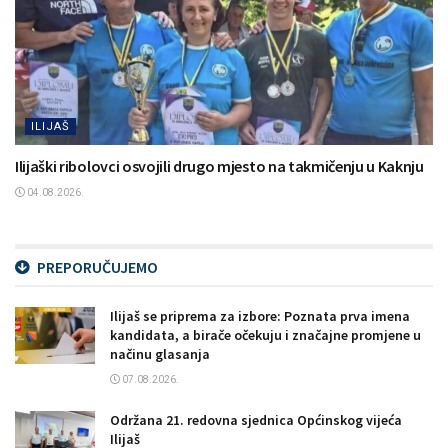
ILIJAŠ
Ilijaški ribolovci osvojili drugo mjesto na takmičenju u Kaknju
04.08.2026.
PREPORUČUJEMO
Ilijaš se priprema za izbore: Poznata prva imena
kandidata, a birače očekuju i značajne promjene u
načinu glasanja
07.08.2026.
Održana 21. redovna sjednica Općinskog vijeća
Ilijaš