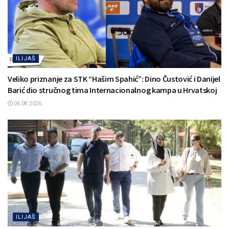
ILIJAŠ
Veliko priznanje za STK “Hašim Spahić”: Dino Čustović i Danijel
Barić dio stručnog tima Internacionalnog kampa u Hrvatskoj
06.08.2026.
ILIJAŠ