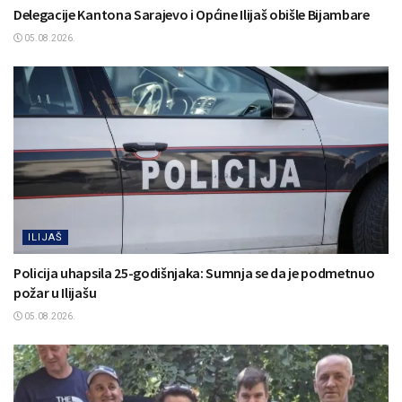
Delegacije Kantona Sarajevo i Općine Ilijaš obišle Bijambare
05.08.2026.
ILIJAŠ
Policija uhapsila 25-godišnjaka: Sumnja se da je podmetnuo
požar u Ilijašu
05.08.2026.