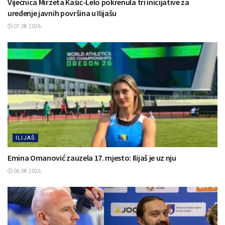
Vijećnica Mirzeta Kašić-Lelo pokrenula tri inicijative za
uređenje javnih površina u Ilijašu
07.08.2026.
ILIJAŠ
Emina Omanović zauzela 17. mjesto: Ilijaš je uz nju
06.08.2026.