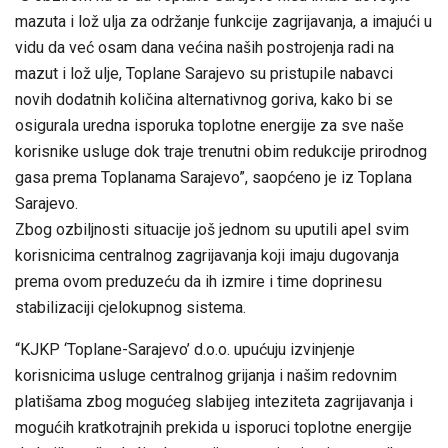
mazuta i lož ulja za održanje funkcije zagrijavanja, a imajući u
vidu da već osam dana većina naših postrojenja radi na
mazut i lož ulje, Toplane Sarajevo su pristupile nabavci
novih dodatnih količina alternativnog goriva, kako bi se
osigurala uredna isporuka toplotne energije za sve naše
korisnike usluge dok traje trenutni obim redukcije prirodnog
gasa prema Toplanama Sarajevo”, saopćeno je iz Toplana
Sarajevo.
Zbog ozbiljnosti situacije još jednom su uputili apel svim
korisnicima centralnog zagrijavanja koji imaju dugovanja
prema ovom preduzeću da ih izmire i time doprinesu
stabilizaciji cjelokupnog sistema.
“KJKP ‘Toplane-Sarajevo’ d.o.o. upućuju izvinjenje
korisnicima usluge centralnog grijanja i našim redovnim
platišama zbog mogućeg slabijeg inteziteta zagrijavanja i
mogućih kratkotrajnih prekida u isporuci toplotne energije