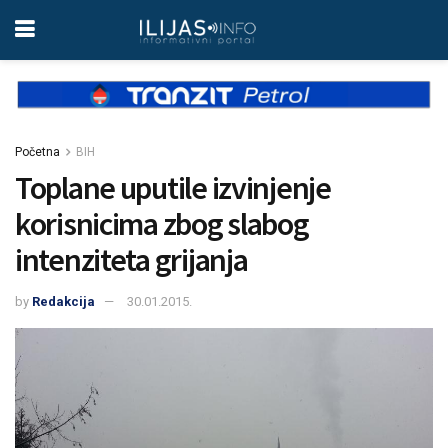
Početna
BIH
Toplane uputile izvinjenje
korisnicima zbog slabog
intenziteta grijanja
by
Redakcija
30.01.2015.