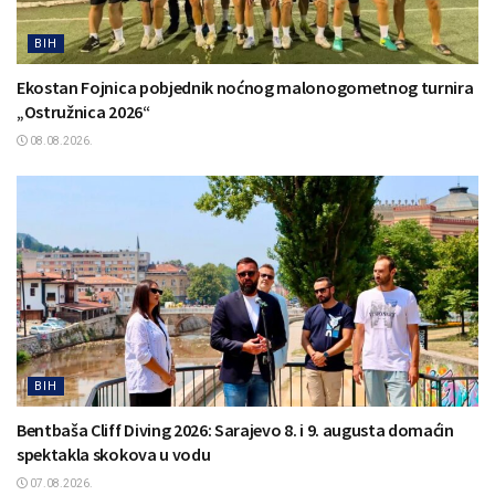
BIH
Ekostan Fojnica pobjednik noćnog malonogometnog turnira
„Ostružnica 2026“
08.08.2026.
BIH
Bentbaša Cliff Diving 2026: Sarajevo 8. i 9. augusta domaćin
spektakla skokova u vodu
07.08.2026.