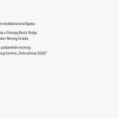
 biciklista kod Ilijaša
a u Gornjoj Bioči: Bolja
aša i Novog Grada
a pobjednik noćnog
g turnira „Ostružnica 2026“