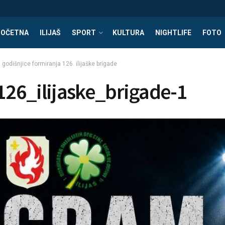
POČETNA
ILIJAŠ
SPORT
KULTURA
NIGHTLIFE
FOTO
odišnjice formiranja 126. ilijaške brigade
26_ilijaske_brigade-1