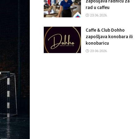
zapošljava radnicu za
rad u caffeu
23.06.2026.
Caffe & Club Dohho
zapošljava konobara ili
konobaricu
23.06.2026.