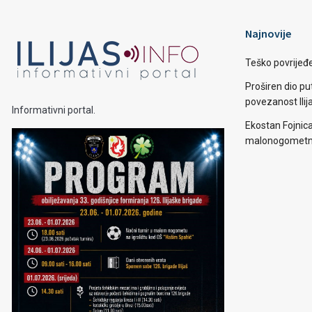
Najnovije
Teško povrijeđen
Proširen dio put
povezanost Ilij
Informativni portal.
Ekostan Fojnic
malonogometno