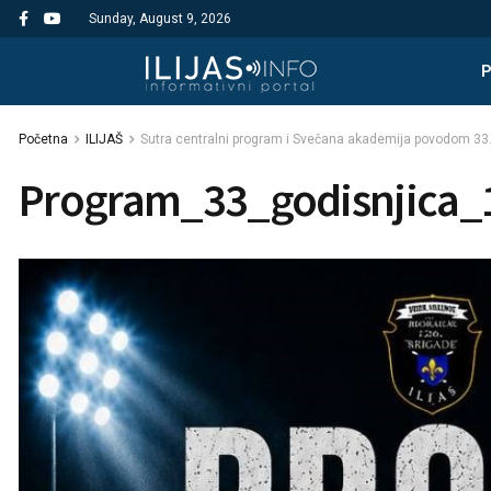
Sunday, August 9, 2026
Početna
ILIJAŠ
Sutra centralni program i Svečana akademija povodom 33. g
Program_33_godisnjica_1