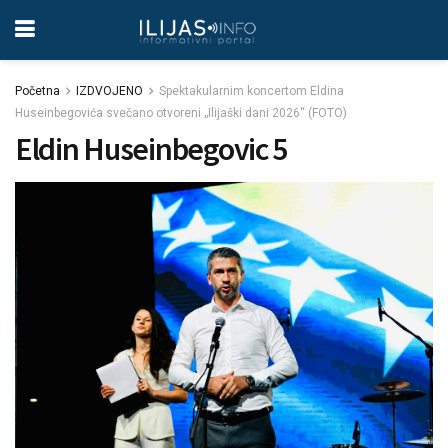
Početna
IZDVOJENO
Spektakularnim koncertom Eldina
Huseinbegovića svečano otvoreni „Ilijaški dani 2026“ (FOTO)
Eldin Huseinbegovic 5