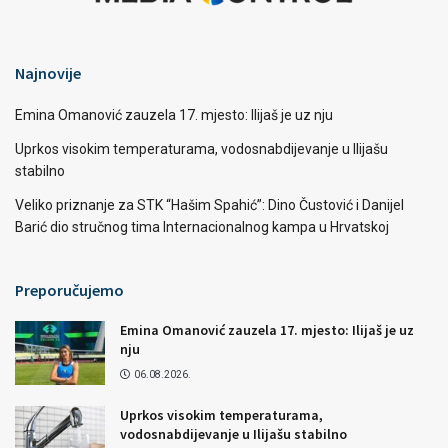
Najnovije
Emina Omanović zauzela 17. mjesto: Ilijaš je uz nju
Uprkos visokim temperaturama, vodosnabdijevanje u Ilijašu
stabilno
Veliko priznanje za STK “Hašim Spahić”: Dino Čustović i Danijel
Barić dio stručnog tima Internacionalnog kampa u Hrvatskoj
Preporučujemo
Emina Omanović zauzela 17. mjesto: Ilijaš je uz
nju
06.08.2026.
Uprkos visokim temperaturama,
vodosnabdijevanje u Ilijašu stabilno