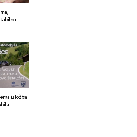
ama,
stabilno
eras izložba
bila