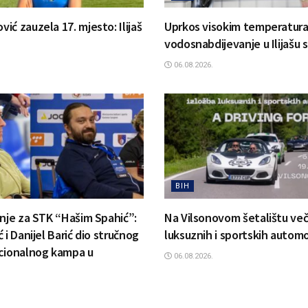
ć zauzela 17. mjesto: Ilijaš
Uprkos visokim temperatur
vodosnabdijevanje u Ilijašu 
06.08.2026.
BIH
anje za STK “Hašim Spahić”:
Na Vilsonovom šetalištu več
 i Danijel Barić dio stručnog
luksuznih i sportskih automo
cionalnog kampa u
06.08.2026.