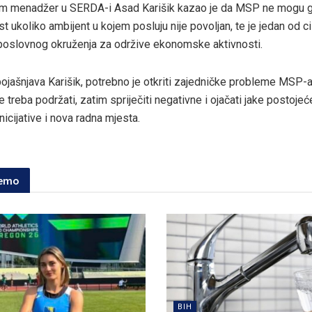
am menadžer u SERDA-i Asad Karišik kazao je da MSP ne mogu ge
 ukoliko ambijent u kojem posluju nije povoljan, te je jedan od ci
 poslovnog okruženja za održive ekonomske aktivnosti.
pojašnjava Karišik, potrebno je otkriti zajedničke probleme MSP-a,
e treba podržati, zatim spriječiti negativne i ojačati jake postojeć
inicijative i nova radna mjesta.
jemo
BIH