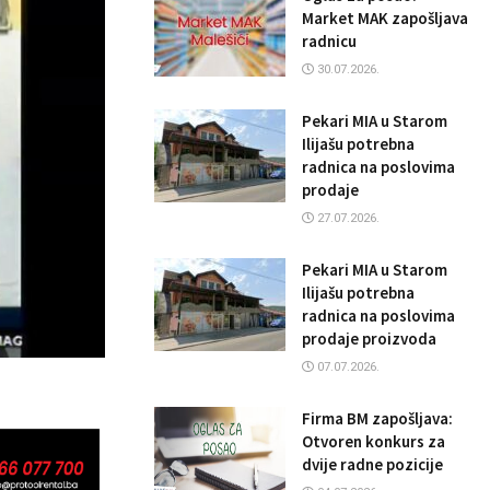
Market MAK zapošljava
radnicu
30.07.2026.
Pekari MIA u Starom
Ilijašu potrebna
radnica na poslovima
prodaje
27.07.2026.
Pekari MIA u Starom
Ilijašu potrebna
radnica na poslovima
prodaje proizvoda
07.07.2026.
Firma BM zapošljava:
Otvoren konkurs za
dvije radne pozicije