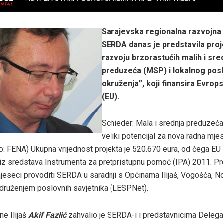
Sarajevska regionalna razvojna
SERDA danas je predstavila pro
razvoju brzorastućih malih i sre
preduzeća (MSP) i lokalnog pos
okruženja”, koji finansira Evrops
(EU).
Schieder: Mala i srednja preduzeća
veliki potencijal za nova radna mje
o: FENA) Ukupna vrijednost projekta je 520.670 eura, od čega EU 
iz sredstava Instrumenta za pretpristupnu pomoć (IPA) 2011. Pr
jeseci provoditi SERDA u saradnji s Općinama Ilijaš, Vogošća, N
Udruženjem poslovnih savjetnika (LESPNet).
ne Ilijaš
Akif Fazlić
zahvalio je SERDA-i i predstavnicima Delega