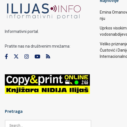
Najnovije
Emina Omanović 
nju
Uprkos visoki
Informativni portal.
vodosnabdijevan
Veliko priznanj
Pratite nas na društvenim mrežama:
Čustović i Dani
Internacionaln
Pretraga