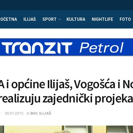
POČETNA
ILIJAŠ
SPORT
KULTURA
NIGHTLIFE
FOTO
i općine Ilijaš, Vogošća i N
realizuju zajednički projeka
30.01.2015.
in
BIH
,
ILIJAŠ