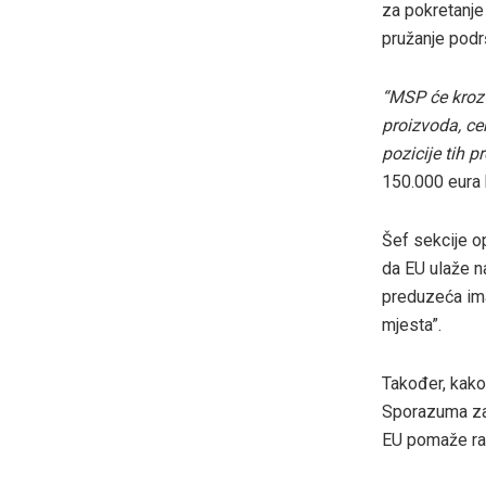
za pokretanje 
pružanje podr
“MSP će kroz 
proizvoda, cer
pozicije tih 
150.000 eura 
Šef sekcije o
da EU ulaže n
preduzeća imaj
mjesta”.
Također, kako 
Sporazuma za r
EU pomaže ra