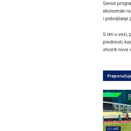
Senior progr
ekonomski rast
i poboljšanje
S tim u vezi, 
prednosti, koj
stvoriti nove 
Preporuču
ILIJAŠ