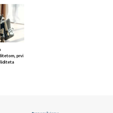
a
ditetom, prvi
liditeta