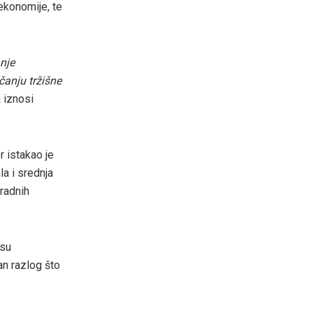
 ekonomije, te
nje
ačanju tržišne
a iznosi
 istakao je
a i srednja
 radnih
 su
an razlog što