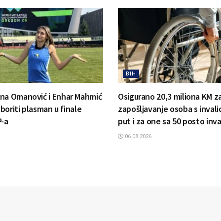
BIH
na Omanović i Enhar Mahmić
Osigurano 20,3 miliona KM z
izboriti plasman u finale
zapošljavanje osoba s invali
P-a
put i za one sa 50 posto inva
06.08.2026.