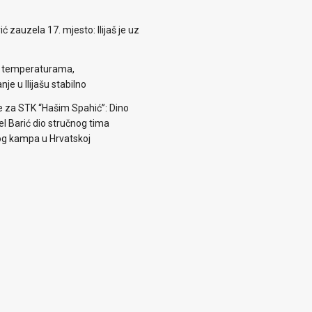
zauzela 17. mjesto: Ilijaš je uz
m temperaturama,
je u Ilijašu stabilno
e za STK “Hašim Spahić”: Dino
jel Barić dio stručnog tima
og kampa u Hrvatskoj