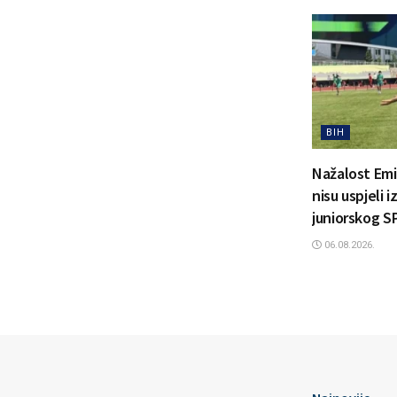
BIH
Nažalost Emi
nisu uspjeli 
juniorskog S
06.08.2026.