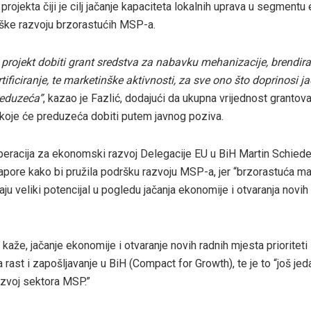
projekta čiji je cilj jačanje kapaciteta lokalnih uprava u segmentu
ške razvoju brzorastućih MSP-a.
projekt dobiti grant sredstva za nabavku mehanizacije, brendira
tificiranje, te marketinške aktivnosti, za sve ono što doprinosi j
preduzeća”
, kazao je Fazlić, dodajući da ukupna vrijednost grantov
koje će preduzeća dobiti putem javnog poziva.
peracija za ekonomski razvoj Delegacije EU u BiH Martin Schieder
apore kako bi pružila podršku razvoju MSP-a, jer “brzorastuća mal
u veliki potencijal u pogledu jačanja ekonomije i otvaranja novih
kaže, jačanje ekonomije i otvaranje novih radnih mjesta prioriteti
ast i zapošljavanje u BiH (Compact for Growth), te je to “još jed
zvoj sektora MSP.”