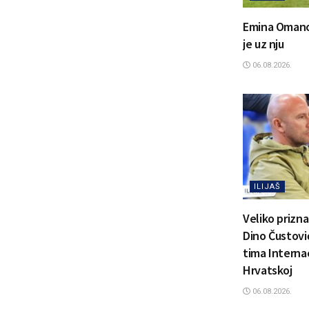
Emina Omanovi
je uz nju
06.08.2026.
ILIJAŠ
Veliko prizn
Dino Čustović
tima Interna
Hrvatskoj
06.08.2026.