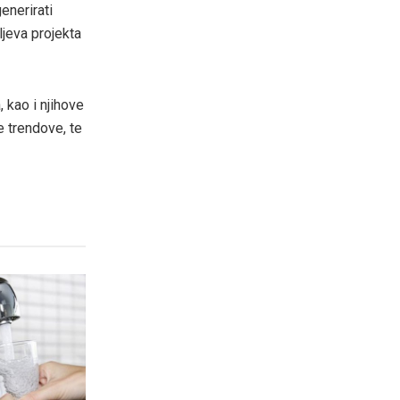
nerirati
ljeva projekta
 kao i njihove
e trendove, te