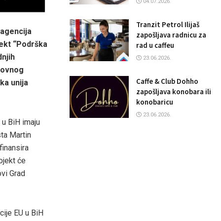
04.07.2026.
Tranzit Petrol Ilijaš
 agencija
zapošljava radnicu za
jekt “Podrška
rad u caffeu
dnjih
23.06.2026.
lovnog
Caffe & Club Dohho
ka unija
zapošljava konobara ili
konobaricu
23.06.2026.
 u BiH imaju
sta Martin
finansira
ojekt će
ovi Grad
cije EU u BiH