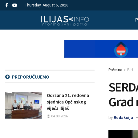
Thursday, August 6, 2026
Početna
BIH
PREPORUČUJEMO
SERDA 
Održana 21. redovna
Grad 
sjednica Općinskog
vijeća Ilijaš
04.08.2026.
by
Redakcija