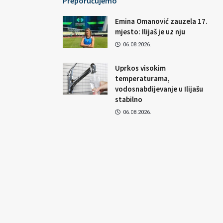
Preporučujemo
Emina Omanović zauzela 17.
mjesto: Ilijaš je uz nju
06.08.2026.
Uprkos visokim
temperaturama,
vodosnabdijevanje u Ilijašu
stabilno
06.08.2026.