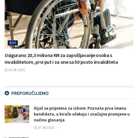
BIH
Osigurano 20,3 miliona KM za zapošljavanje osoba s
invaliditetom, prvi put i za one sa 50 posto invaliditeta
06.08.2026.
PREPORUČUJEMO
Ilijaš se priprema za izbore: Poznata prva imena
kandidata, a birače očekuju i značajne promjene u
načinu glasanja
07.08.2026.