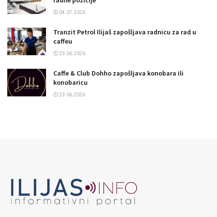
radne pozicije
04.07.2026.
Tranzit Petrol Ilijaš zapošljava radnicu za rad u
caffeu
23.06.2026.
Caffe & Club Dohho zapošljava konobara ili
konobaricu
23.06.2026.