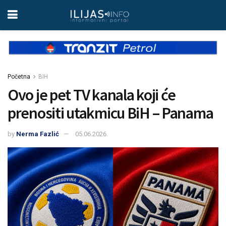
Početna
BIH
Ovo je pet TV kanala koji će
prenositi utakmicu BiH – Panama
by
Nerma Fazlić
05.06.2026.