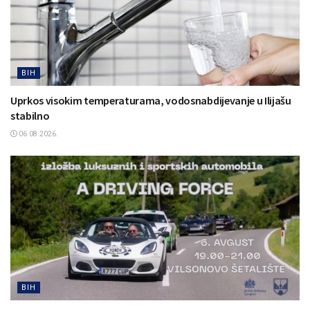
BIH
Uprkos visokim temperaturama, vodosnabdijevanje u Ilijašu
stabilno
06.08.2026.
BIH