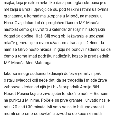
majka, koja je nakon nekoliko dana podlegla i ukopana je u
mezarju u Brezi. Djevojčice su, pod teškim ratnim uslovima i
granatama, u komadima ukopane u Misoči, na mezarju u
Hanu. Ovaj datum bit će proglašen Danom MZ Misoča i
nastojat ćemo ga uvrstiti u kalendar značajnih historijskih
događaja općine Ilijaš. Cilj ovog obilježavanja je upoznati
mlađe generacije o ovom užasnom stradanju i želimo da
nam se takvo nešto nikada i nigdje ne ponovi, nadamo se da
ćemo u tome imati podršku nadležnih, kazao je predsjednik
MZ Misoča Alen Matoruga.
Iako su mnogi sudionici tadašnjih dešavanja mrtvi, ipak
ostaju svjedoci koji neće dati da se tragedija i mlade žrtve
zaborave. Jedan od njih je i bivši pripadnik Armije BiH
Nusret Pušina koji se živo sjeća te strašne noći: – Bio sam
na punktu u Mlinima. Počele su prve granate i uhvatio nas je
rat u 20 sati i 30 minuta. Mi smo se na to bili upozoreni i
morali smo smo se povlačiti uzvodno do kuće rahmetli