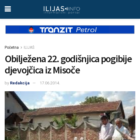
Početna
ILIJAŠ
Obilježena 22. godišnjica pogibije
djevojčica iz Misoče
by
Redakcija
17.06.2014.