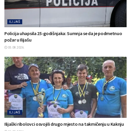
ILIJAŠ
Policija uhapsila 25-godišnjaka: Sumnja se da je podmetnuo
požar u Ilijašu
05.08.2026.
ILIJAŠ
Ilijaški ribolovci osvojili drugo mjesto na takmičenju u Kaknju