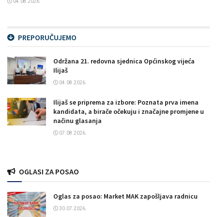
04.08.2026.
PREPORUČUJEMO
Održana 21. redovna sjednica Općinskog vijeća
Ilijaš
04.08.2026.
Ilijaš se priprema za izbore: Poznata prva imena
kandidata, a birače očekuju i značajne promjene u
načinu glasanja
07.08.2026.
OGLASI ZA POSAO
Oglas za posao: Market MAK zapošljava radnicu
30.07.2026.