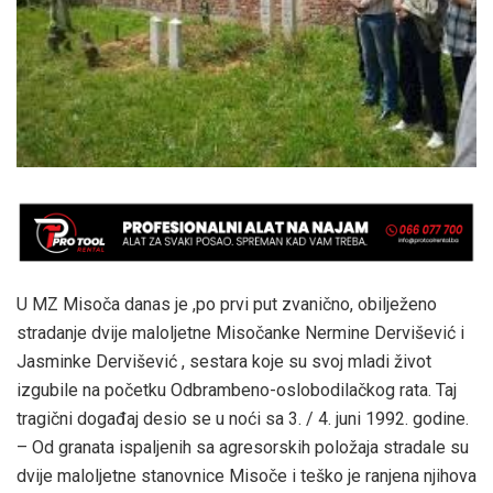
U MZ Misoča danas je ,po prvi put zvanično, obilježeno
stradanje dvije maloljetne Misočanke Nermine Dervišević i
Jasminke Dervišević , sestara koje su svoj mladi život
izgubile na početku Odbrambeno-oslobodilačkog rata. Taj
tragični događaj desio se u noći sa 3. / 4. juni 1992. godine.
– Od granata ispaljenih sa agresorskih položaja stradale su
dvije maloljetne stanovnice Misoče i teško je ranjena njihova