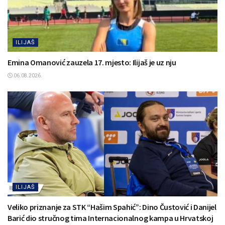
ILIJAŠ
Emina Omanović zauzela 17. mjesto: Ilijaš je uz nju
06.08.2026.
ILIJAŠ
Veliko priznanje za STK “Hašim Spahić”: Dino Čustović i Danijel
Barić dio stručnog tima Internacionalnog kampa u Hrvatskoj