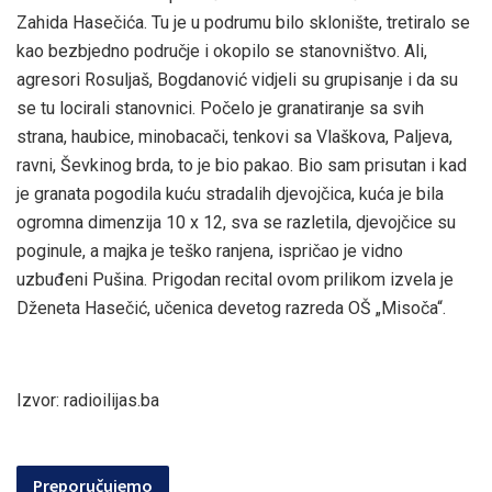
Zahida Hasečića. Tu je u podrumu bilo sklonište, tretiralo se
kao bezbjedno područje i okopilo se stanovništvo. Ali,
agresori Rosuljaš, Bogdanović vidjeli su grupisanje i da su
se tu locirali stanovnici. Počelo je granatiranje sa svih
strana, haubice, minobacači, tenkovi sa Vlaškova, Paljeva,
ravni, Ševkinog brda, to je bio pakao. Bio sam prisutan i kad
je granata pogodila kuću stradalih djevojčica, kuća je bila
ogromna dimenzija 10 x 12, sva se razletila, djevojčice su
poginule, a majka je teško ranjena, ispričao je vidno
uzbuđeni Pušina. Prigodan recital ovom prilikom izvela je
Dženeta Hasečić, učenica devetog razreda OŠ „Misoča“.
Izvor: radioilijas.ba
Preporučujemo