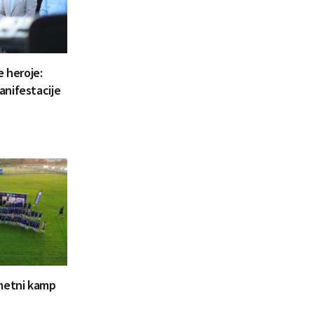
e heroje:
anifestacije
ometni kamp