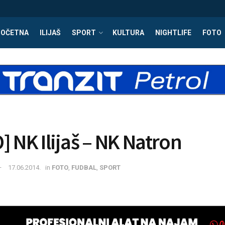
POČETNA
ILIJAŠ
SPORT
KULTURA
NIGHTLIFE
FOTO
] NK Ilijaš – NK Natron
17.06.2014.
in
FOTO
,
FUDBAL
,
SPORT