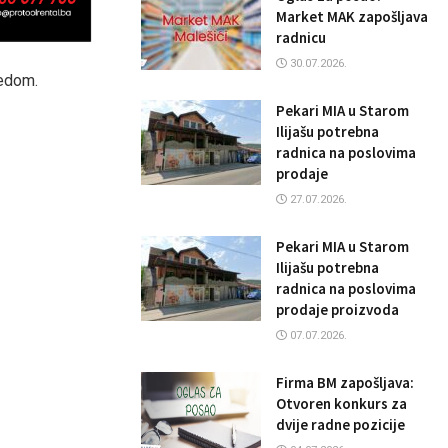
Market MAK zapošljava
radnicu
30.07.2026.
jedom.
Pekari MIA u Starom
Ilijašu potrebna
radnica na poslovima
prodaje
27.07.2026.
Pekari MIA u Starom
Ilijašu potrebna
radnica na poslovima
prodaje proizvoda
07.07.2026.
Firma BM zapošljava:
Otvoren konkurs za
dvije radne pozicije