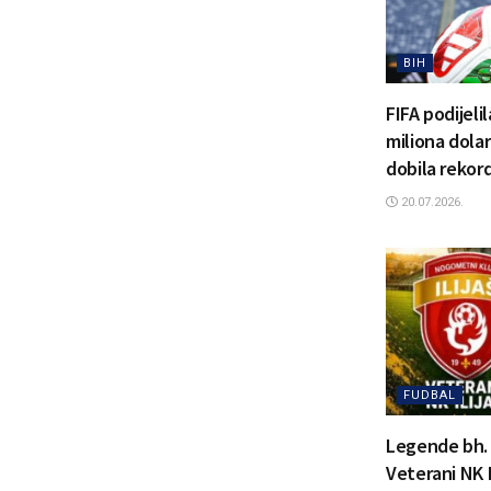
BIH
FIFA podijeli
miliona dola
dobila rekor
20.07.2026.
FUDBAL
Legende bh. f
Veterani NK I