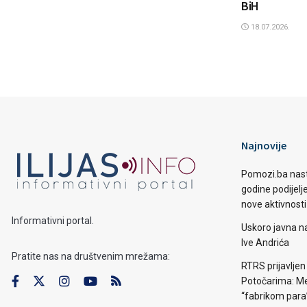
BiH
18.07.2026.
Najnovije
Pomozi.ba nast
godine podijelj
nove aktivnosti
Informativni portal.
Uskoro javna n
Ive Andrića
Pratite nas na društvenim mrežama:
RTRS prijavljen
Potočarima: Me
“fabrikom para