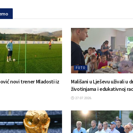
jemo
FOTO
ović novi trener Mladosti iz
Mališani u Lješevu uživali u d
životinjama i edukativnoj rad
27.07.2026.