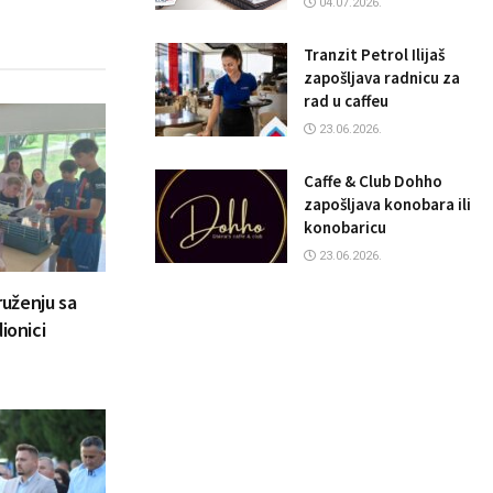
04.07.2026.
Tranzit Petrol Ilijaš
zapošljava radnicu za
rad u caffeu
23.06.2026.
Caffe & Club Dohho
zapošljava konobara ili
konobaricu
23.06.2026.
ruženju sa
ionici