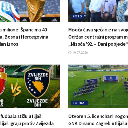
FOTO
la milione: Špancima 40
Misoča čuva sjećanje na svoj
ra, Bosna i Hercegovina
Održan centralni program m
dan iznos
„Misoča ’92. – Dani pobjede“
19.07.2026.
FUDBAL
udbala stižu u Ilijaš:
Otvoren 5. licencirani nog
lijaš igraju protiv Zvijezda
GNK Dinamo Zagreb u Ilijašu