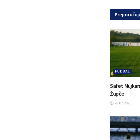
Preporuču
FUDBAL
Safet Mujkan
Župče
28.07.2026.