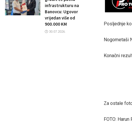
infrastrukturu na
Banovcu: Ugovor
vrijedan više od
Posljednje ko
900.000 KM
30.07.2026.
Nogometaši NK
Konačni rezult
Za ostale fot
FOTO: Harun Fa