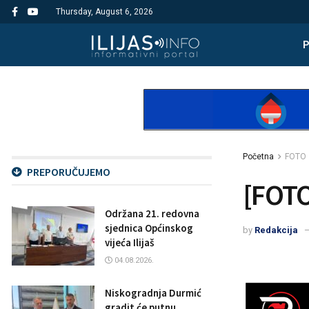
Thursday, August 6, 2026
Početna
FOTO
PREPORUČUJEMO
[FOTO
Održana 21. redovna
sjednica Općinskog
by
Redakcija
vijeća Ilijaš
04.08.2026.
Niskogradnja Durmić
gradit će putnu