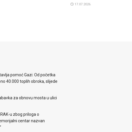
17.07.2026.
avlja pomoć Gazi: Od početka
eno 40.000 toplih obroka, slijede
abavka za obnovu mosta u ulici
 RAK-u zbog priloga o
morijalni centar nazvan
”