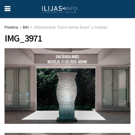
Početna
BIH
Obilježavanje “Dana šehida Bioče” u nedjelju
IMG_3971