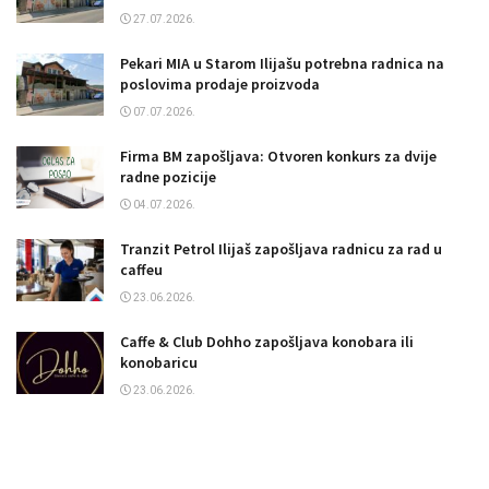
27.07.2026.
Pekari MIA u Starom Ilijašu potrebna radnica na
poslovima prodaje proizvoda
07.07.2026.
Firma BM zapošljava: Otvoren konkurs za dvije
radne pozicije
04.07.2026.
Tranzit Petrol Ilijaš zapošljava radnicu za rad u
caffeu
23.06.2026.
Caffe & Club Dohho zapošljava konobara ili
konobaricu
23.06.2026.