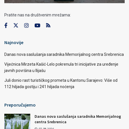
Pratite nas na društvenim mrežama:
Najnovije
Danas nova saslušanja saradnika Memorijalnog centra Srebrenica
Vijećnica Mirzeta Kašić-Lelo pokrenula tri inicijative za uređenje
javnih površina u Ilijašu
Juli donio rast turističkog prometa u Kantonu Sarajevo: Više od
112 hiljada gostiju i 241 hiljada noćenja
Preporučujemo
Danas nova saslušanja saradnika Memorijalnog
centra Srebrenica