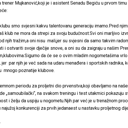
a trener Mujkanović,koji je i asistent Senadu Begiću u prvom timu 
eće:
klubu smo svjesni kakvu talentovanu generaciju imamo.Pred njima
aš klub ne mora da strepi za svoju budućnost.Svi oni marljivo izv
od njih tražim,a oni nisu mali,jer su svjesni da samo takvim ra
i i ostvariti svoje dječije snove, a oni su da zaigraju u našim Pre
im,klubovima.Sigurno da će se o ovim mladim nogometašima vrlo 
 jer par njih je već sada na udaru menađera i sportskih radnika, koj
u mnogo poznatije klubove.
remnom periodu za proljetni dio prvenstva,koji obavljamo na naše
rade „samoubilački“, na svakom treningu i test utakmici pokazuju s
nost i želju da uspiju u nogometu.Njih par već je u trenažnom pro
 najužoj konkurenciji za prvih jedanaest u nastavku proljetnog dij
r