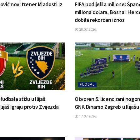
ović novi trener Mladosti iz
FIFA podijelila milione: Špa
miliona dolara, Bosna i Her
dobila rekordan iznos
20.07.2026.
FUDBAL
udbala stižu u Ilijaš:
Otvoren 5. licencirani nog
lijaš igraju protiv Zvijezda
GNK Dinamo Zagreb u Ilijašu
17.07.2026.