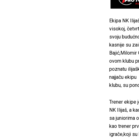
Ekipa NK Ilija
visokoj, četvr
svoju budućnos
kasnije su za
Bajić,Milomir 
ovom klubu pri
poznatu ilijaš
najjaču ekipu i
klubu, su pon
Trener ekipe 
NK Ilijaš, a k
sa juniorima 
kao trener prv
igrače,koji su