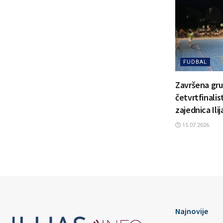
FUDBAL
Završena gru
četvrtfinalis
zajednica Ili
15.07.2026.
Najnovije