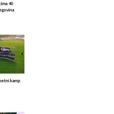
ncima 40
cegovina
ometni kamp