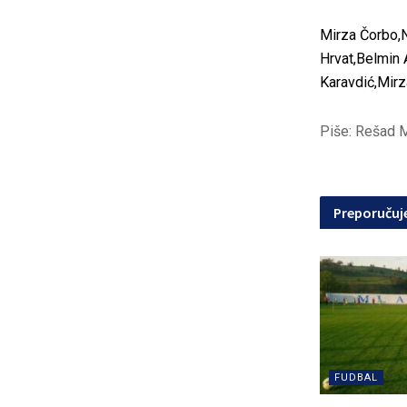
Mirza Čorbo,N
Hrvat,Belmin 
Karavdić,Mirz
Piše: Rešad 
Preporuču
FUDBAL