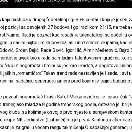
š koja nastupa u drugoj federalnoj ligi BiH- centar i koja je jesen z
toj poziciji,sa osvojenih 27 bodova i gol razlikom 21:15, ne treba
t.Naime, Ilijaš je poznat kao rasadnik talenata,koji su počeli u 
igrali u našim najboljim klubovima, ali i inozemnim ekipama, kao 
Odović, Srđan Bajić, Rade Savić, Igor Ilić, Almir Mešetović, Bajr
oritet je uvjek bio u radu sa mladim, talentovanim igračima, koji 
ku “školu” nogometa i brojni su još kao i kadeti, a pogotovo juniori,
lijaških „romantičara“.Takav trend rada nastavljen je i sada, i svi u 
osni na sadašnju generaciju juniora pred kojom je sjajna budućnos
je poznati nogometaš Ilijaša Safet Mujkanović koji je igrao čak 
ao trener,iako mlad,za 8 godina trenerskog posla, ostvario je brilj
ovog kluba, sa kojima je osvojio prvo mjesto u sarajevskom kant
e ekipe NK Jedinstvo (Ljubinići) bio je prvak Kantona,a afirmirao 
 kasnije zaigrali u večem rangu takmičenja.O sadašnjoj generaciji 