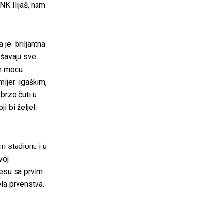
NK Ilijaš, nam
 je briljantna
ršavaju sve
dom mogu
mijer ligaškim,
brzo čuti u
i bi željeli
m stadionu i u
voj
cesu sa prvim
ela
prvenstva.