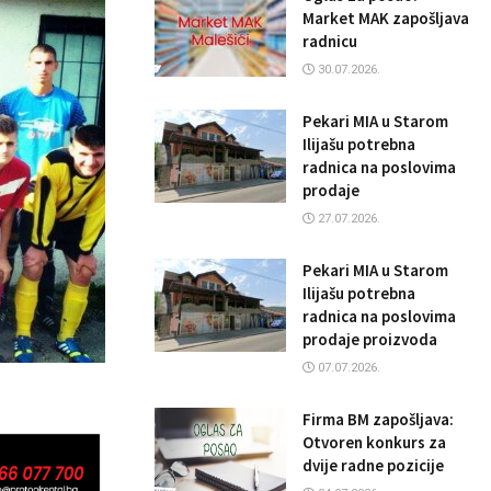
Market MAK zapošljava
radnicu
30.07.2026.
Pekari MIA u Starom
Ilijašu potrebna
radnica na poslovima
prodaje
27.07.2026.
Pekari MIA u Starom
Ilijašu potrebna
radnica na poslovima
prodaje proizvoda
07.07.2026.
Firma BM zapošljava:
Otvoren konkurs za
dvije radne pozicije