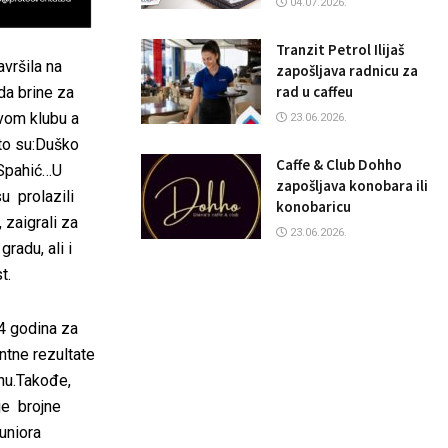
04.07.2026.
Tranzit Petrol Ilijaš
avršila na
zapošljava radnicu za
rad u caffeu
 da brine za
ovom klubu a
23.06.2026.
što su:Duško
Caffe & Club Dohho
o Spahić…U
zapošljava konobara ili
su prolazili
konobaricu
 zaigrali za
23.06.2026.
gradu, ali i
t.
14 godina za
antne rezultate
onu.Takođe,
je brojne
juniora