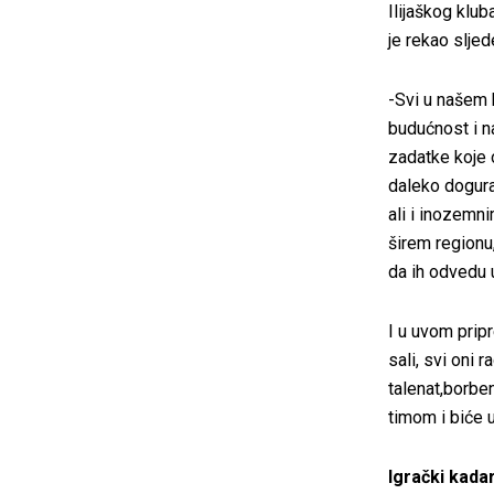
Ilijaškog klub
je rekao sljed
-Svi u našem 
budućnost i n
zadatke koje 
daleko dogurat
ali i inozemn
širem regionu,
da ih odvedu 
I u uvom prip
sali, svi oni 
talenat,borbe
timom i biće u
Igrački kada