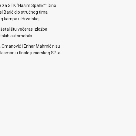
e za STK “Hašim Spahić”: Dino
jel Barić dio stručnog tima
og kampa u Hrvatskoj
šetalištu večeras izložba
rtskih automobila
 Omanović i Enhar Mahmić nisu
i plasman u finale juniorskog SP-a