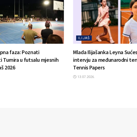
ILIJAŠ
pna faza: Poznati
Mlada Ilijašanka Leyna Suće
ti Turnira u futsalu mjesnih
intervju za međunarodni ten
jaš 2026
Tennis Papers
13.07.2026.