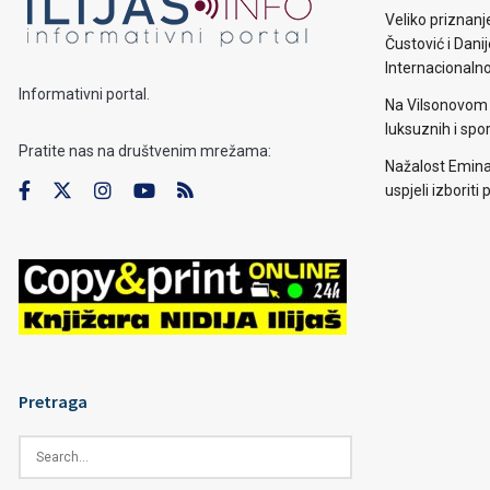
Veliko priznanj
Čustović i Dani
Internacionaln
Informativni portal.
Na Vilsonovom 
luksuznih i spo
Pratite nas na društvenim mrežama:
Nažalost Emina
uspjeli izborit
Pretraga