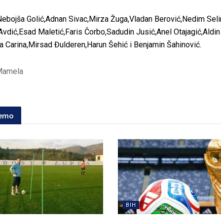
ebojša Golić,Adnan Sivac,Mirza Žuga,Vladan Berović,Nedim Seli
Avdić,Esad Maletić,Faris Čorbo,Sadudin Jusić,Anel Otajagić,Aldin
a Carina,Mirsad Đulderen,Harun Šehić i Benjamin Šahinović.
Mamela
jemo
BIH