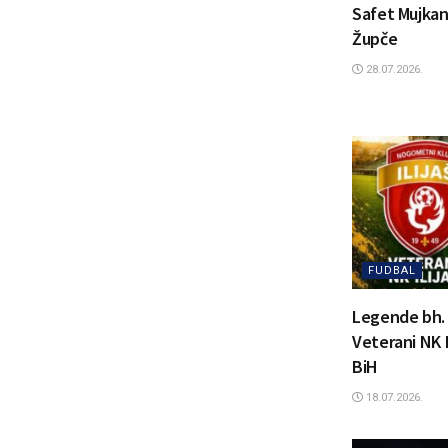
Safet Mujkan
Župče
28.07.2026.
FUDBAL
Legende bh. f
Veterani NK I
BiH
18.07.2026.