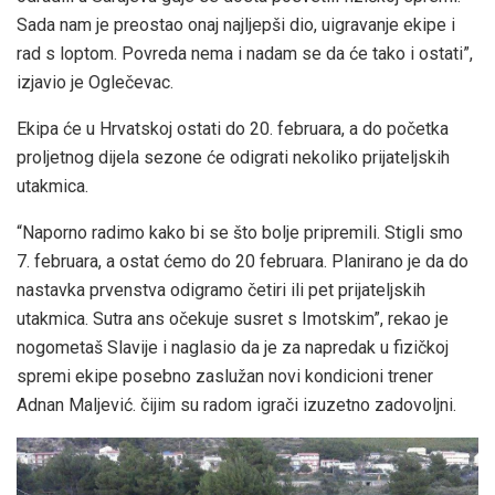
Sada nam je preostao onaj najljepši dio, uigravanje ekipe i
rad s loptom. Povreda nema i nadam se da će tako i ostati”,
izjavio je Oglečevac.
Ekipa će u Hrvatskoj ostati do 20. februara, a do početka
proljetnog dijela sezone će odigrati nekoliko prijateljskih
utakmica.
“Naporno radimo kako bi se što bolje pripremili. Stigli smo
7. februara, a ostat ćemo do 20 februara. Planirano je da do
nastavka prvenstva odigramo četiri ili pet prijateljskih
utakmica. Sutra ans očekuje susret s Imotskim”, rekao je
nogometaš Slavije i naglasio da je za napredak u fizičkoj
spremi ekipe posebno zaslužan novi kondicioni trener
Adnan Maljević. čijim su radom igrači izuzetno zadovoljni.