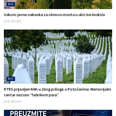
BIH
Uskoro javna nabavka za obnovu mosta u ulici Ive Andrića
05.08.2026.
BIH
RTRS prijavljen RAK-u zbog priloga o Potočarima: Memorijalni
centar nazvan “fabrikom para”
05.08.2026.