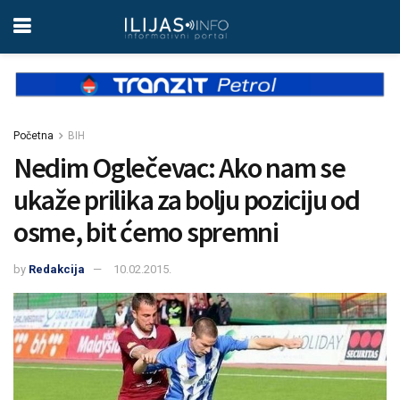
Početna
BIH
Nedim Oglečevac: Ako nam se
ukaže prilika za bolju poziciju od
osme, bit ćemo spremni
by
Redakcija
10.02.2015.