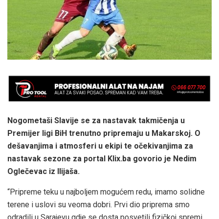
Nogometaši Slavije se za nastavak takmičenja u
Premijer ligi BiH trenutno pripremaju u Makarskoj. O
dešavanjima i atmosferi u ekipi te očekivanjima za
nastavak sezone za portal Klix.ba govorio je Nedim
Oglečevac iz Ilijaša.
“Pripreme teku u najboljem mogućem redu, imamo solidne
terene i uslovi su veoma dobri. Prvi dio priprema smo
odradili u Sarajevu gdje se dosta posvetili fizičkoj spremi.