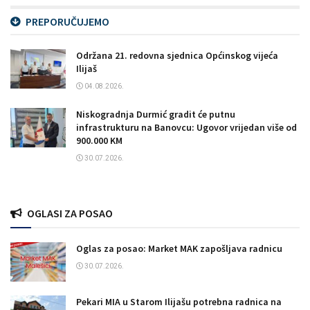
PREPORUČUJEMO
Održana 21. redovna sjednica Općinskog vijeća
Ilijaš
04.08.2026.
Niskogradnja Durmić gradit će putnu
infrastrukturu na Banovcu: Ugovor vrijedan više od
900.000 KM
30.07.2026.
OGLASI ZA POSAO
Oglas za posao: Market MAK zapošljava radnicu
30.07.2026.
Pekari MIA u Starom Ilijašu potrebna radnica na