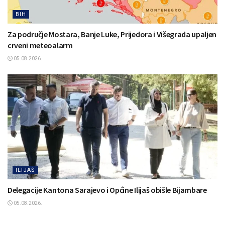
BIH
Za područje Mostara, Banje Luke, Prijedora i Višegrada upaljen
crveni meteoalarm
05.08.2026.
ILIJAŠ
Delegacije Kantona Sarajevo i Općine Ilijaš obišle Bijambare
05.08.2026.