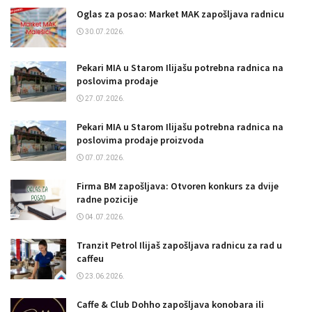
Oglas za posao: Market MAK zapošljava radnicu
30.07.2026.
Pekari MIA u Starom Ilijašu potrebna radnica na
poslovima prodaje
27.07.2026.
Pekari MIA u Starom Ilijašu potrebna radnica na
poslovima prodaje proizvoda
07.07.2026.
Firma BM zapošljava: Otvoren konkurs za dvije
radne pozicije
04.07.2026.
Tranzit Petrol Ilijaš zapošljava radnicu za rad u
caffeu
23.06.2026.
Caffe & Club Dohho zapošljava konobara ili