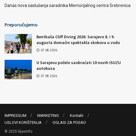
Danas nova saslušanja saradnika Memorijalnog centra Srebrenica
Preporučujemo
Bentbaša Cliff Diving 2026: Sarajevo 8. i 9.
augusta domaćin spektakla skokova u vodu
07.08.2026.
U Sarajevu počelo saobraćati 10 novih ISUZU
autobusa
07.08.2026.
IMPRESSUM
MARKETING
Kontakt
USLOVI KORIŠTENJA
OGLASI ZA POSAO
© 2025 IlijasInfo