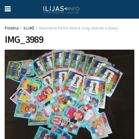
Početna
ILIJAŠ
Razmjena Panini sličica ovog vikenda u Ilijašu
IMG_3989