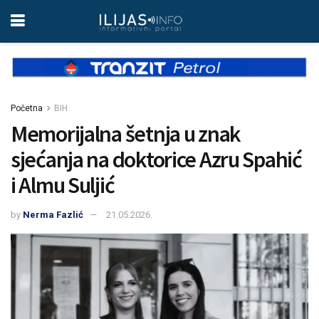
Početna
BIH
Memorijalna šetnja u znak
sjećanja na doktorice Azru Spahić
i Almu Suljić
by
Nerma Fazlić
21.05.2026.