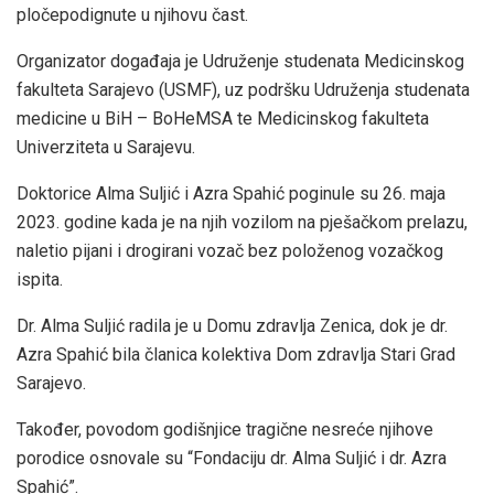
pločepodignute u njihovu čast.
Organizator događaja je Udruženje studenata Medicinskog
fakulteta Sarajevo (USMF), uz podršku Udruženja studenata
medicine u BiH – BoHeMSA te Medicinskog fakulteta
Univerziteta u Sarajevu.
Doktorice Alma Suljić i Azra Spahić poginule su 26. maja
2023. godine kada je na njih vozilom na pješačkom prelazu,
naletio pijani i drogirani vozač bez položenog vozačkog
ispita.
Dr. Alma Suljić radila je u Domu zdravlja Zenica, dok je dr.
Azra Spahić bila članica kolektiva Dom zdravlja Stari Grad
Sarajevo.
Također, povodom godišnjice tragične nesreće njihove
porodice osnovale su “Fondaciju dr. Alma Suljić i dr. Azra
Spahić”.