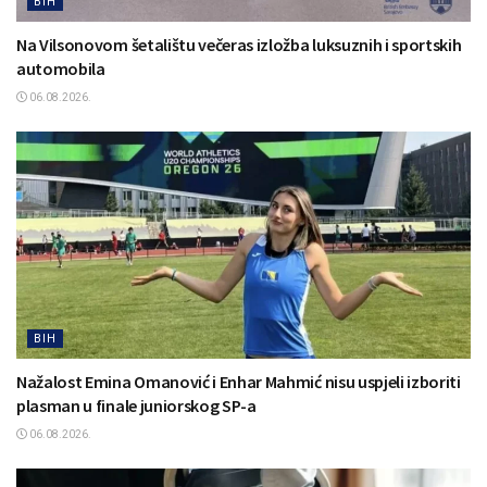
BIH
Na Vilsonovom šetalištu večeras izložba luksuznih i sportskih
automobila
06.08.2026.
BIH
Nažalost Emina Omanović i Enhar Mahmić nisu uspjeli izboriti
plasman u finale juniorskog SP-a
06.08.2026.