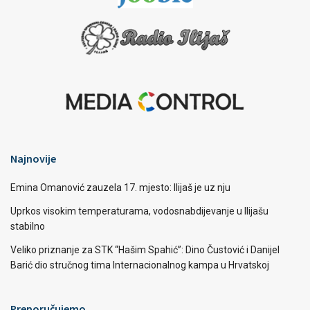
Najnovije
Emina Omanović zauzela 17. mjesto: Ilijaš je uz nju
Uprkos visokim temperaturama, vodosnabdijevanje u Ilijašu
stabilno
Veliko priznanje za STK “Hašim Spahić”: Dino Čustović i Danijel
Barić dio stručnog tima Internacionalnog kampa u Hrvatskoj
Preporučujemo