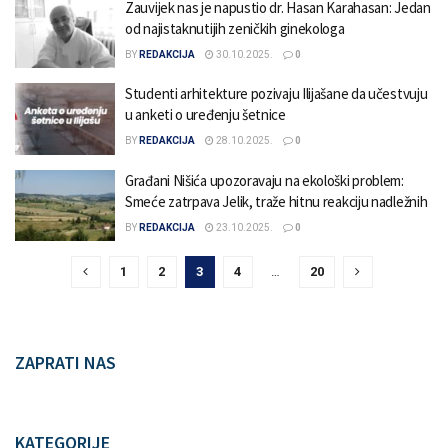
Zauvijek nas je napustio dr. Hasan Karahasan: Jedan
od najistaknutijih zeničkih ginekologa
BY
REDAKCIJA
30.10.2025.
0
Studenti arhitekture pozivaju Ilijašane da učestvuju
u anketi o uređenju šetnice
BY
REDAKCIJA
28.10.2025.
0
Građani Nišića upozoravaju na ekološki problem:
Smeće zatrpava Jelik, traže hitnu reakciju nadležnih
BY
REDAKCIJA
23.10.2025.
0
1
2
3
4
…
20
ZAPRATI NAS
KATEGORIJE