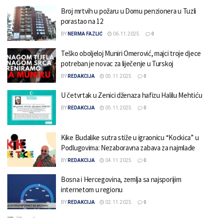
Broj mrtvih u požaru u Domu penzionera u Tuzli
porastao na 12
BY
NERMA FAZLIĆ
06.11.2025.
0
Teško oboljeloj Muniri Omerović, majci troje djece
potreban je novac za liječenje u Turskoj
BY
REDAKCIJA
05.11.2025.
0
U četvrtak u Zenici dženaza hafizu Halilu Mehtiću
BY
REDAKCIJA
05.11.2025.
0
Kike Budalike sutra stiže u igraonicu “Kockica” u
Podlugovima: Nezaboravna zabava za najmlađe
BY
REDAKCIJA
04.11.2025.
0
Bosna i Hercegovina, zemlja sa najsporijim
internetom u regionu
BY
REDAKCIJA
02.11.2025.
0