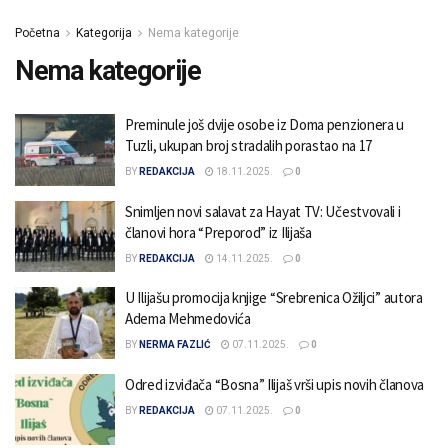
Početna
Kategorija
Nema kategorije
Nema kategorije
Preminule još dvije osobe iz Doma penzionera u
Tuzli, ukupan broj stradalih porastao na 17
BY
REDAKCIJA
18.11.2025.
0
Snimljen novi salavat za Hayat TV: Učestvovali i
članovi hora “Preporod” iz Ilijaša
BY
REDAKCIJA
14.11.2025.
0
U Ilijašu promocija knjige “Srebrenica Ožiljci” autora
Adema Mehmedovića
BY
NERMA FAZLIĆ
07.11.2025.
0
Odred izviđača “Bosna” Ilijaš vrši upis novih članova
BY
REDAKCIJA
07.11.2025.
0