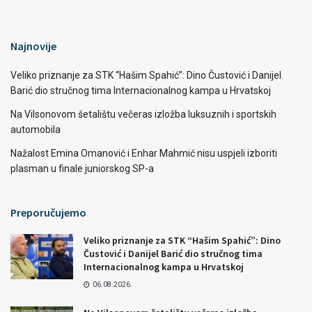
Najnovije
Veliko priznanje za STK “Hašim Spahić”: Dino Čustović i Danijel
Barić dio stručnog tima Internacionalnog kampa u Hrvatskoj
Na Vilsonovom šetalištu večeras izložba luksuznih i sportskih
automobila
Nažalost Emina Omanović i Enhar Mahmić nisu uspjeli izboriti
plasman u finale juniorskog SP-a
Preporučujemo
Veliko priznanje za STK “Hašim Spahić”: Dino
Čustović i Danijel Barić dio stručnog tima
Internacionalnog kampa u Hrvatskoj
06.08.2026.