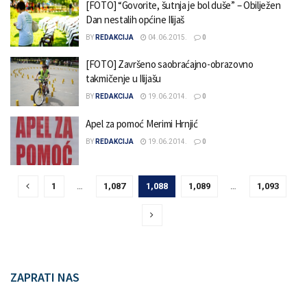
[FOTO] “Govorite, šutnja je bol duše” – Obilježen
Dan nestalih općine Ilijaš
BY
REDAKCIJA
04.06.2015.
0
[FOTO] Završeno saobraćajno-obrazovno
takmičenje u Ilijašu
BY
REDAKCIJA
19.06.2014.
0
Apel za pomoć Merimi Hrnjić
BY
REDAKCIJA
19.06.2014.
0
1
…
1,087
1,088
1,089
…
1,093
ZAPRATI NAS