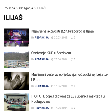
Početna
Kategorija
ILIJAŠ
ILIJAŠ
Najavljene aktivosti BZK Preporod iz Ilijaša
BY
REDAKCIJA
20.03.2015.
0
Osnivanje KUD u Srednjem
BY
REDAKCIJA
17.06.2014.
0
Muslimani večeras obilježavaju noć sudbine, Lejletu-
l-Berat
BY
REDAKCIJA
17.06.2014.
0
[FOTO] Dodjela diploma za 133 učenika mekteba u
Podlugovima
BY
REDAKCIJA
17.06.2014.
0