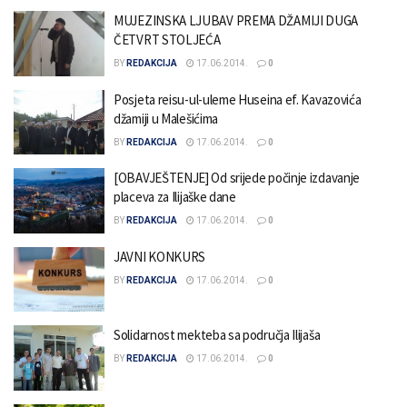
MUJEZINSKA LJUBAV PREMA DŽAMIJI DUGA
ČETVRT STOLJEĆA
BY
REDAKCIJA
17.06.2014.
0
Posjeta reisu-ul-uleme Huseina ef. Kavazovića
džamiji u Malešićima
BY
REDAKCIJA
17.06.2014.
0
[OBAVJEŠTENJE] Od srijede počinje izdavanje
placeva za Ilijaške dane
BY
REDAKCIJA
17.06.2014.
0
JAVNI KONKURS
BY
REDAKCIJA
17.06.2014.
0
Solidarnost mekteba sa područja Ilijaša
BY
REDAKCIJA
17.06.2014.
0