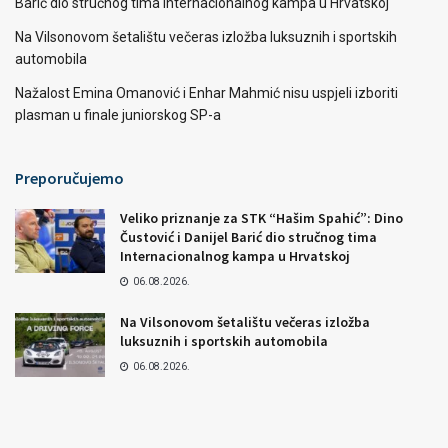
Barić dio stručnog tima Internacionalnog kampa u Hrvatskoj
Na Vilsonovom šetalištu večeras izložba luksuznih i sportskih
automobila
Nažalost Emina Omanović i Enhar Mahmić nisu uspjeli izboriti
plasman u finale juniorskog SP-a
Preporučujemo
Veliko priznanje za STK “Hašim Spahić”: Dino
Čustović i Danijel Barić dio stručnog tima
Internacionalnog kampa u Hrvatskoj
06.08.2026.
Na Vilsonovom šetalištu večeras izložba
luksuznih i sportskih automobila
06.08.2026.