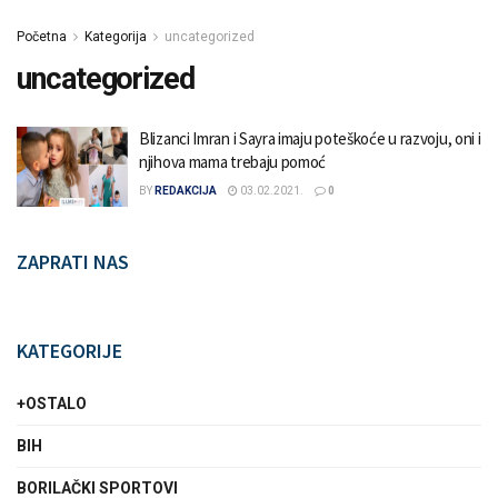
Početna
Kategorija
uncategorized
uncategorized
Blizanci Imran i Sayra imaju poteškoće u razvoju, oni i
njihova mama trebaju pomoć
BY
REDAKCIJA
03.02.2021.
0
ZAPRATI NAS
KATEGORIJE
+OSTALO
BIH
BORILAČKI SPORTOVI