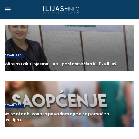
CATEGORIZED
 volite muziku, pjesmu i igru, postanite član KUD-a Ilijaš
.12.2021.
CATEGORIZED
lasio se otac blizanaca povodom apela za pomoć za
egovu djecu
.02.2021.