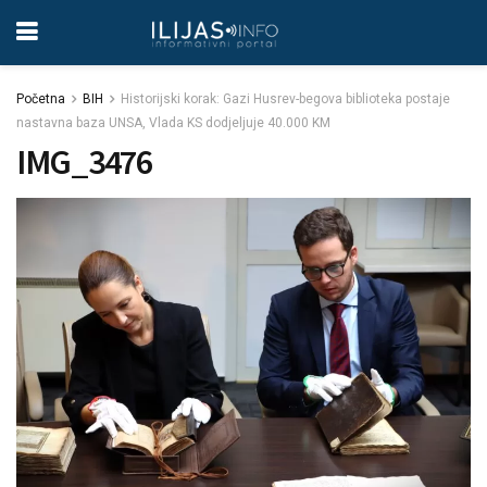
Početna
BIH
Historijski korak: Gazi Husrev-begova biblioteka postaje
nastavna baza UNSA, Vlada KS dodjeljuje 40.000 KM
IMG_3476