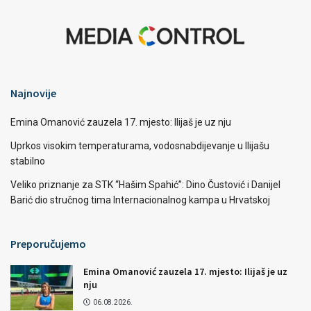
Najnovije
Emina Omanović zauzela 17. mjesto: Ilijaš je uz nju
Uprkos visokim temperaturama, vodosnabdijevanje u Ilijašu
stabilno
Veliko priznanje za STK “Hašim Spahić”: Dino Čustović i Danijel
Barić dio stručnog tima Internacionalnog kampa u Hrvatskoj
Preporučujemo
Emina Omanović zauzela 17. mjesto: Ilijaš je uz
nju
06.08.2026.