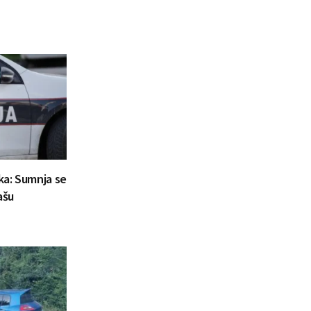
aka: Sumnja se
ašu