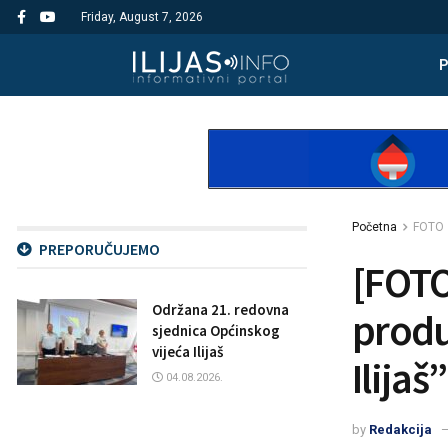
Friday, August 7, 2026
Početna
FOTO
PREPORUČUJEMO
[FOTO
Održana 21. redovna
produ
sjednica Općinskog
vijeća Ilijaš
Ilijaš”
04.08.2026.
by
Redakcija