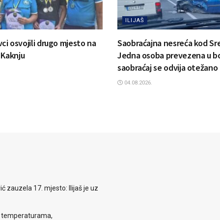
ILIJAŠ
ovci osvojili drugo mjesto na
Saobraćajna nesreća kod Sr
 Kaknju
Jedna osoba prevezena u bo
saobraćaj se odvija otežano
04.08.2026.
zauzela 17. mjesto: Ilijaš je uz
m temperaturama,