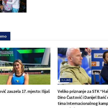
jemo
ILIJAŠ
ć zauzela 17. mjesto: Ilijaš
Veliko priznanje za STK “Ha
Dino Čustović i Danijel Barić
tima Internacionalnog kamp