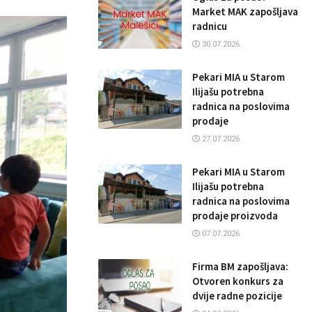
Market MAK zapošljava
radnicu
30.07.2026.
Pekari MIA u Starom
Ilijašu potrebna
radnica na poslovima
prodaje
27.07.2026.
Pekari MIA u Starom
Ilijašu potrebna
radnica na poslovima
prodaje proizvoda
07.07.2026.
Firma BM zapošljava:
Otvoren konkurs za
dvije radne pozicije