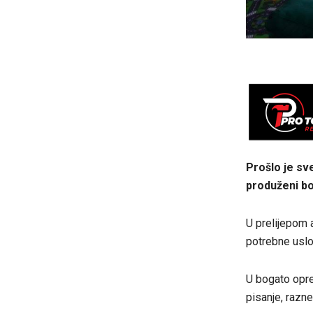
Prošlo je sve
produženi bo
U prelijepom a
potrebne uslov
U bogato oprem
pisanje, razne