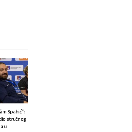
šim Spahić”:
 dio stručnog
a u