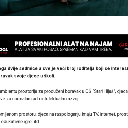
ga dvije sedmice a sve je veći broj roditelja koji se interes
ravak svoje djece u školi.
mbientu prostorija za produženi boravak u OŠ “Stari Ilijaš”, djec
e za normalan rad i intelektualni razvoj.
ljenom prostoru, djeca na raspologanju imaju TV, internet, prosto
 edukativne igre, itd.