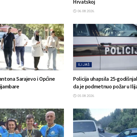
Hrvatskoj
06.08.2026.
ILIJAŠ
antona Sarajevo i Općine
Policija uhapsila 25-godišnj
 Bijambare
da je podmetnuo požar u Ilij
05.08.2026.