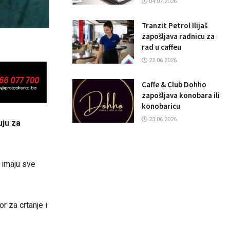
04.07.2026.
Tranzit Petrol Ilijaš
zapošljava radnicu za
rad u caffeu
23.06.2026.
Caffe & Club Dohho
zapošljava konobara ili
konobaricu
23.06.2026.
uju za
a imaju sve
r za crtanje i