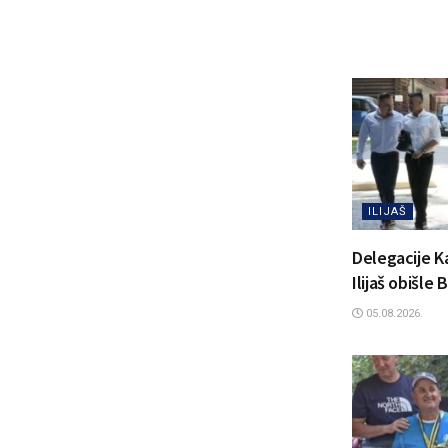
ILIJAŠ
Delegacije K
Ilijaš obišle
05.08.2026.