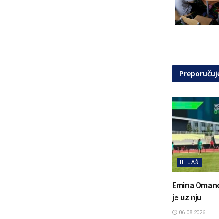
Preporuču
ILIJAŠ
Emina Omanovi
je uz nju
06.08.2026.