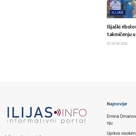
ILIJAŠ
Ilijaški ribol
takmičenju u
04.08.2026.
Najnovije
Emina Omanović 
nju
Uprkos visoki