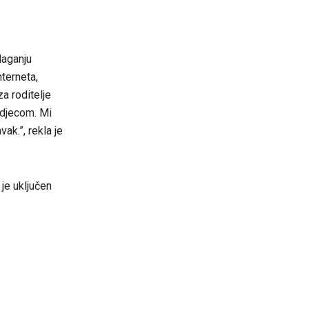
laganju
terneta,
za roditelje
 djecom. Mi
ak.”, rekla je
 je uključen