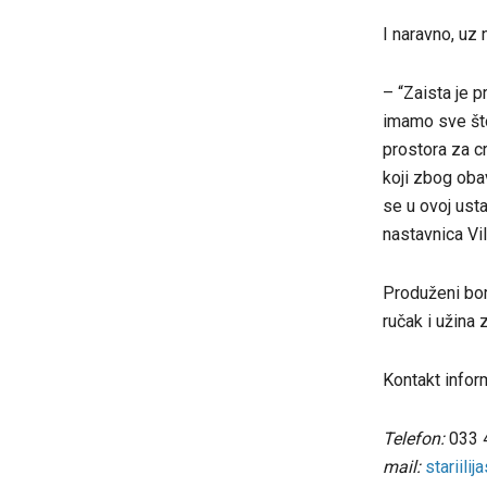
I naravno, uz 
– “Zaista je 
imamo sve što
prostora za cr
koji zbog oba
se u ovoj usta
nastavnica Vi
Produženi bora
ručak i užina 
Kontakt inform
Telefon:
033 
mail:
stariili