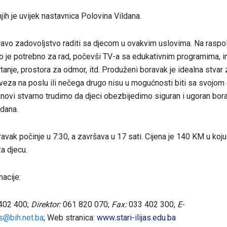
njih je uvijek nastavnica Polovina Vildana.
pravo zadovoljstvo raditi sa djecom u ovakvim uslovima. Na raspo
 je potrebno za rad, počevši TV-a sa edukativnim programima, in
tanje, prostora za odmor, itd. Produženi boravak je idealna stvar 
veza na poslu ili nečega drugo nisu u mogućnosti biti sa svojom
novi stvarno trudimo da djeci obezbijedimo siguran i ugoran borav
ldana.
vak počinje u 7:30, a završava u 17 sati. Cijena je 140 KM u koju
za djecu.
acije:
402 400;
Direktor:
061 820 070;
Fax:
033 402 300;
E-
jas@bih.net.ba
; Web stranica:
www.stari-ilijas.edu.ba