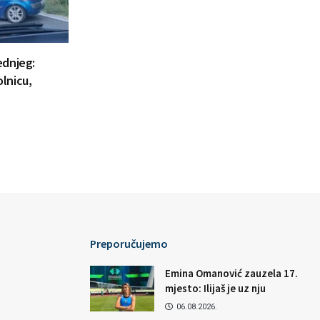
ednjeg:
lnicu,
Preporučujemo
Emina Omanović zauzela 17.
mjesto: Ilijaš je uz nju
06.08.2026.