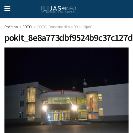
Početna
FOTO
[FOTO] Osnovna škola “Stari Ilijaš”
pokit_8e8a773dbf9524b9c37c127