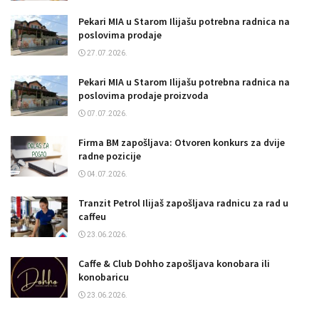
Pekari MIA u Starom Ilijašu potrebna radnica na
poslovima prodaje
27.07.2026.
Pekari MIA u Starom Ilijašu potrebna radnica na
poslovima prodaje proizvoda
07.07.2026.
Firma BM zapošljava: Otvoren konkurs za dvije
radne pozicije
04.07.2026.
Tranzit Petrol Ilijaš zapošljava radnicu za rad u
caffeu
23.06.2026.
Caffe & Club Dohho zapošljava konobara ili
konobaricu
23.06.2026.