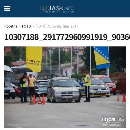
Početna
FOTO
[FOTO] Auto-rely Ilijaš 2014
10307188_291772960991919_9036