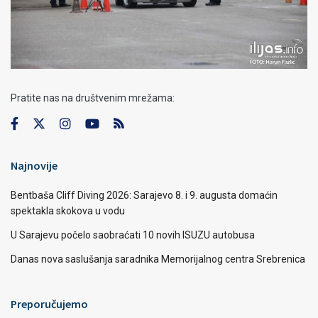
Pratite nas na društvenim mrežama:
Najnovije
Bentbaša Cliff Diving 2026: Sarajevo 8. i 9. augusta domaćin
spektakla skokova u vodu
U Sarajevu počelo saobraćati 10 novih ISUZU autobusa
Danas nova saslušanja saradnika Memorijalnog centra Srebrenica
Preporučujemo