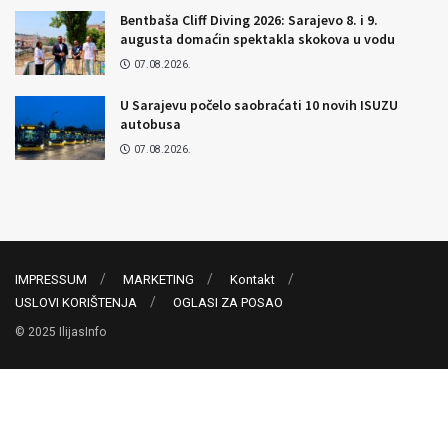
Bentbaša Cliff Diving 2026: Sarajevo 8. i 9.
augusta domaćin spektakla skokova u vodu
07.08.2026.
U Sarajevu počelo saobraćati 10 novih ISUZU
autobusa
07.08.2026.
IMPRESSUM
MARKETING
Kontakt
USLOVI KORIŠTENJA
OGLASI ZA POSAO
© 2025 IlijasInfo