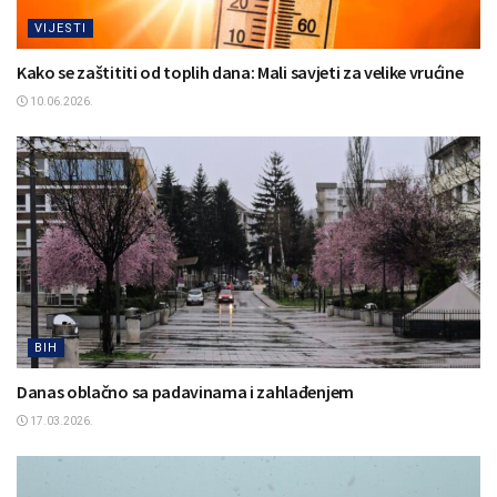
VIJESTI
Kako se zaštititi od toplih dana: Mali savjeti za velike vrućine
10.06.2026.
BIH
Danas oblačno sa padavinama i zahlađenjem
17.03.2026.