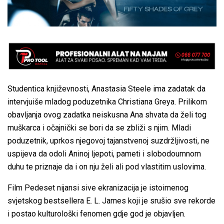
Studentica književnosti, Anastasia Steele ima zadatak da
intervjuiše mladog poduzetnika Christiana Greya. Prilikom
obavljanja ovog zadatka neiskusna Ana shvata da želi tog
muškarca i očajnički se bori da se zbliži s njim. Mladi
poduzetnik, uprkos njegovoj tajanstvenoj suzdržljivosti, ne
uspijeva da odoli Aninoj ljepoti, pameti i slobodoumnom
duhu te priznaje da i on nju želi ali pod vlastitim uslovima.
Film Pedeset nijansi sive ekranizacija je istoimenog
svjetskog bestsellera E. L. James koji je srušio sve rekorde
i postao kulturološki fenomen gdje god je objavljen.