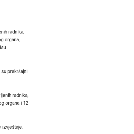
enih radnika,
og organa,
isu
 su prekršajni
ljenih radnika,
nog organa i 12
 izvještaje.