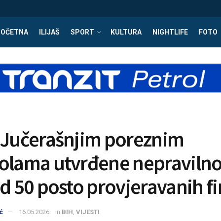
POČETNA
ILIJAŠ
SPORT
KULTURA
NIGHTLIFE
FOTO
 Jučerašnjim poreznim
olama utvrđene nepravilno
od 50 posto provjeravanih f
ć
16.05.2026.
in
BIH
,
VIJESTI