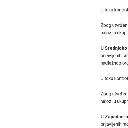
U toku kontrol
Zbog utvrđeni
nalozi u uku
U
Srednjobo
prijavljenih r
nadležnog org
U toku kontrol
Zbog utvrđeni
nalozi u uku
U
Zapadno-h
prijavljenih r