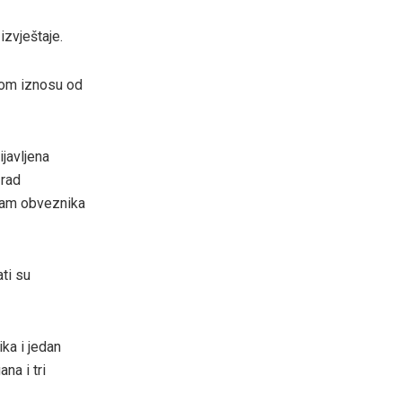
izvještaje.
pnom iznosu od
ijavljena
 rad
osam obveznika
ti su
ika i jedan
na i tri