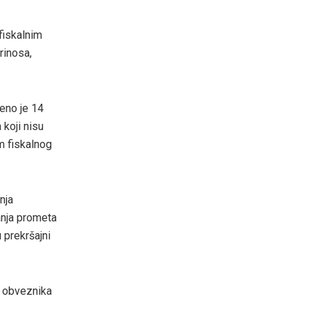
fiskalnim
rinosa,
veno je 14
 koji nisu
em fiskalnog
nja
ranja prometa
 prekršajni
o obveznika