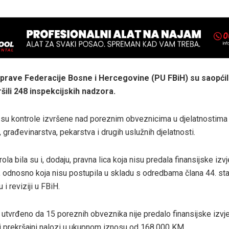
prave Federacije Bosne i Hercegovine (PU FBiH) su saopćili
ršili 248 inspekcijskih nadzora.
 su kontrole izvršene nad poreznim obveznicima u djelatnostima 
, građevinarstva, pekarstva i drugih uslužnih djelatnosti.
la bila su i, dodaju, pravna lica koja nisu predala finansijske izv
, odnosno koja nisu postupila u skladu s odredbama člana 44. st
i reviziji u FBiH.
 utvrđeno da 15 poreznih obveznika nije predalo finansijske izvj
i prekršajni nalozi u ukupnom iznosu od 168.000 KM.