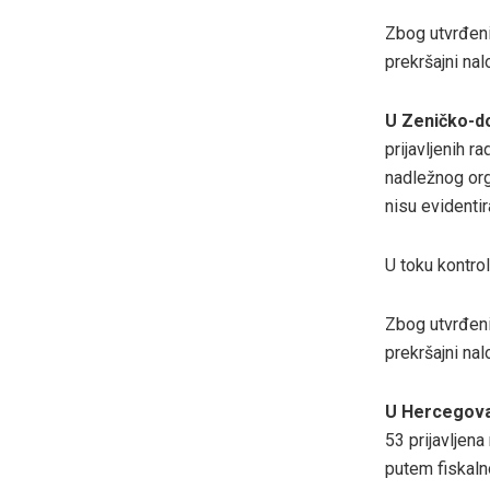
Zbog utvrđeni
prekršajni na
U
Zeničko-d
prijavljenih r
nadležnog orga
nisu evidenti
U toku kontrol
Zbog utvrđeni
prekršajni na
U
Hercegov
53 prijavljena
putem fiskaln