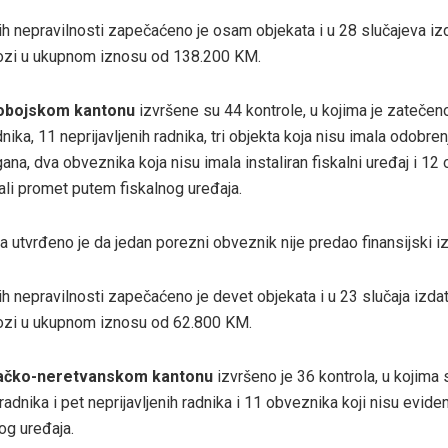
h nepravilnosti zapečaćeno je osam objekata i u 28 slučajeva izd
lozi u ukupnom iznosu od 138.200 KM.
obojskom kantonu
izvršene su 44 kontrole, u kojima je zatečen
adnika, 11 neprijavljenih radnika, tri objekta koja nisu imala odobre
na, dva obveznika koja nisu imala instaliran fiskalni uređaj i 12 
rali promet putem fiskalnog uređaja.
a utvrđeno je da jedan porezni obveznik nije predao finansijski iz
h nepravilnosti zapečaćeno je devet objekata i u 23 slučaja izdat
lozi u ukupnom iznosu od 62.800 KM.
ačko-neretvanskom kantonu
izvršeno je 36 kontrola, u kojima
 radnika i pet neprijavljenih radnika i 11 obveznika koji nisu evide
og uređaja.