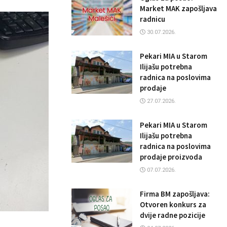
Market MAK zapošljava
radnicu
30.07.2026.
Pekari MIA u Starom
Ilijašu potrebna
radnica na poslovima
prodaje
27.07.2026.
Pekari MIA u Starom
Ilijašu potrebna
radnica na poslovima
prodaje proizvoda
07.07.2026.
Firma BM zapošljava:
Otvoren konkurs za
dvije radne pozicije