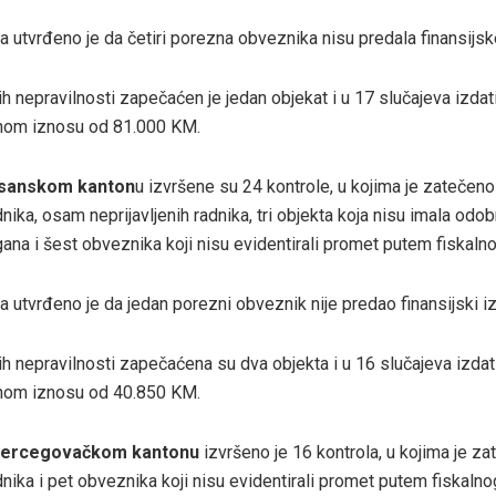
a utvrđeno je da četiri porezna obveznika nisu predala finansijske
h nepravilnosti zapečaćen je jedan objekat i u 17 slučajeva izdati
pnom iznosu od 81.000 KM.
sanskom kanton
u
izvršene su 24 kontrole, u kojima je zatečen
adnika, osam neprijavljenih radnika, tri objekta koja nisu imala odo
ana i šest obveznika koji nisu evidentirali promet putem fiskalno
a utvrđeno je da jedan porezni obveznik nije predao finansijski iz
h nepravilnosti zapečaćena su dva objekta i u 16 slučajeva izdati
pnom iznosu od 40.850 KM.
ercegovačkom kantonu
izvršeno je 16 kontrola, u kojima je z
adnika i pet obveznika koji nisu evidentirali promet putem fiskalno