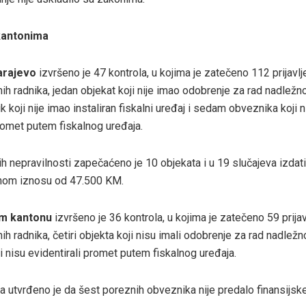
kantonima
arajevo
izvršeno je 47 kontrola, u kojima je zatečeno 112 prijavlj
nih radnika, jedan objekat koji nije imao odobrenje za rad nadležn
 koji nije imao instaliran fiskalni uređaj i sedam obveznika koji n
promet putem fiskalnog uređaja.
h nepravilnosti zapečaćeno je 10 objekata i u 19 slučajeva izdati
pnom iznosu od 47.500 KM.
m kantonu
izvršeno je 36 kontrola, u kojima je zatečeno 59 prijav
nih radnika, četiri objekta koji nisu imali odobrenje za rad nadlež
i nisu evidentirali promet putem fiskalnog uređaja.
a utvrđeno je da šest poreznih obveznika nije predalo finansijske