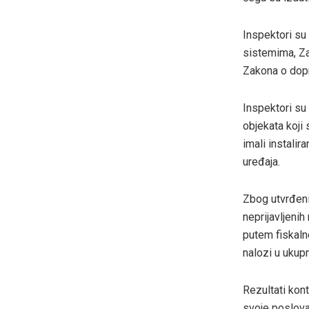
Inspektori su
sistemima, Za
Zakona o dopr
Inspektori su 
objekata koji
imali instalir
uređaja.
Zbog utvrđeni
neprijavljenih
putem fiskaln
nalozi u uku
Rezultati kon
svoje poslova