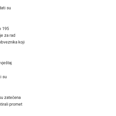
ati su
o 195
nje za rad
obveznika koji
vještaj.
i su
 su zatečena
ntirali promet