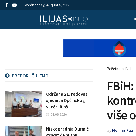
Wednesday, August 5, 2026
Početna
BIH
PREPORUČUJEMO
FBiH:
Održana 21. redovna
kontr
sjednica Općinskog
vijeća Ilijaš
više 
04.08.2026.
Niskogradnja Durmić
by
Nerma Fazli
gradit će putnu