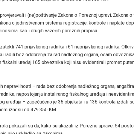
 provjeravali i (ne)poštivanje Zakona o Poreznoj upravi, Zakona o 
kona o jedinstvenom sistemu registracije, kontrole i naplate dop
inosima, kao i drugih važećih poreznih propisa.
zatekli 741 prijavljenog radnika i 61 neprijavljenog radnika. Otkri
 su radili bez odobrenja za rad nadležnog organa, osam obveznika
an fiskalni uređaj i 65 obveznika koji nisu evidentirali promet put
h nepravilnosti – rada bez odobrenja nadležnog organa, angažira
 radnika, nepostojanja instaliranog fiskalnog uređaja i neevidenti
og uređaja – zapečaćeno je 36 objekata i u 136 kontrola izdati su
pnom iznosu od 479.350 KM.
trola pokazali su da, kako su ukazali iz Porezne uprave, 54 post
nje nije uskladilo sa zakonima.