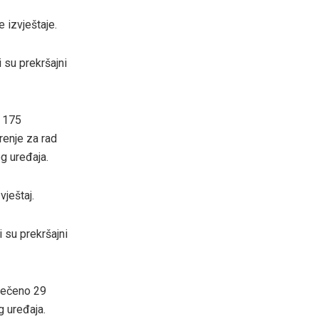
 izvještaje.
 su prekršajni
o 175
brenje za rad
g uređaja.
vještaj.
 su prekršajni
atečeno 29
g uređaja.