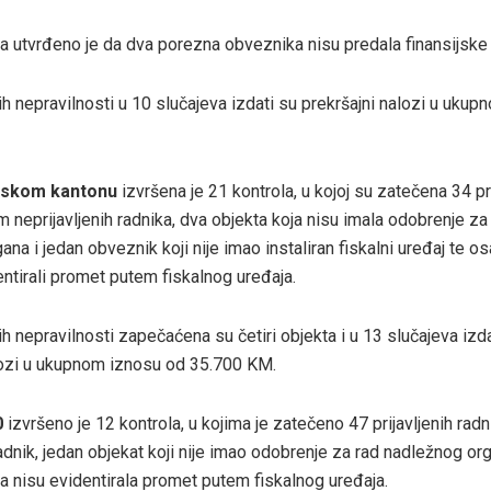
la utvrđeno je da dva porezna obveznika nisu predala finansijske 
h nepravilnosti u 10 slučajeva izdati su prekršajni nalozi u uku
skom kantonu
izvršena je 21 kontrola, u kojoj su zatečena 34 pr
 neprijavljenih radnika, dva objekta koja nisu imala odobrenje za
ana i jedan obveznik koji nije imao instaliran fiskalni uređaj te 
entirali promet putem fiskalnog uređaja.
h nepravilnosti zapečaćena su četiri objekta i u 13 slučajeva izda
lozi u ukupnom iznosu od 35.700 KM.
0
izvršeno je 12 kontrola, u kojima je zatečeno 47 prijavljenih radn
radnik, jedan objekat koji nije imao odobrenje za rad nadležnog orga
a nisu evidentirala promet putem fiskalnog uređaja.