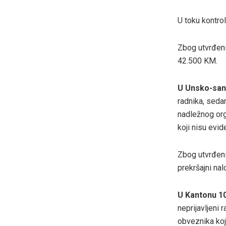
U toku kontro
Zbog utvrđeni
42.500 KM.
U
Unsko-san
radnika, sedam
nadležnog org
koji nisu evid
Zbog utvrđeni
prekršajni na
U
Kantonu 1
neprijavljeni 
obveznika koj