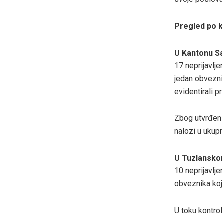
Pregled po 
U
Kantonu S
17 neprijavlje
jedan obveznik
evidentirali 
Zbog utvrđeni
nalozi u uku
U
Tuzlansko
10 neprijavlje
obveznika koj
U toku kontrol