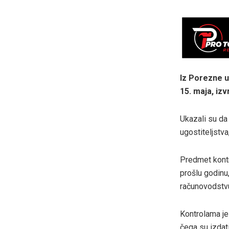
Iz Porezne u
15. maja, izv
Ukazali su da
ugostiteljstva
Predmet kontro
prošlu godinu
računovodstvu 
Kontrolama je
čega su izdat