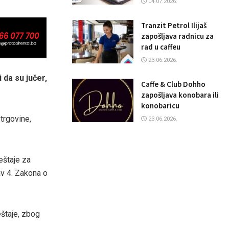
04.07.2026.
Tranzit Petrol Ilijaš
zapošljava radnicu za
rad u caffeu
23.06.2026.
 da su jučer,
Caffe & Club Dohho
zapošljava konobara ili
konobaricu
trgovine,
23.06.2026.
ještaje za
av 4. Zakona o
eštaje, zbog