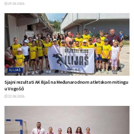
29.06.2026.
ILIJAŠ
Sjajni rezultati AK Ilijaš na Međunarodnom atletskom mitingu
u Vogošći
22.06.2026.