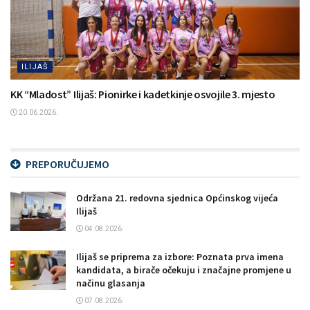
ILIJAŠ
KK “Mladost” Ilijaš: Pionirke i kadetkinje osvojile 3. mjesto
20.06.2026.
PREPORUČUJEMO
Održana 21. redovna sjednica Općinskog vijeća
Ilijaš
04.08.2026.
Ilijaš se priprema za izbore: Poznata prva imena
kandidata, a birače očekuju i značajne promjene u
načinu glasanja
07.08.2026.