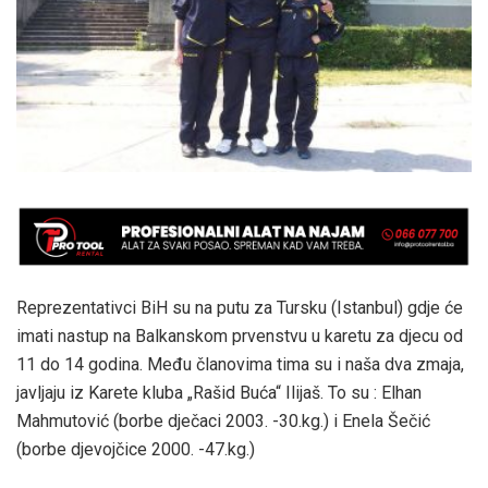
Reprezentativci BiH su na putu za Tursku (Istanbul) gdje će
imati nastup na Balkanskom prvenstvu u karetu za djecu od
11 do 14 godina. Među članovima tima su i naša dva zmaja,
javljaju iz Karete kluba „Rašid Buća“ Ilijaš. To su : Elhan
Mahmutović (borbe dječaci 2003. -30.kg.) i Enela Šečić
(borbe djevojčice 2000. -47.kg.)