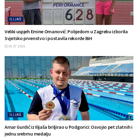
ILIJAŠ
Veliki uspjeh Emine Omanović: Pobjedom u Zagrebu izborila
Svjetsko prvenstvo i postavila rekorde BiH
06.07.2026.
ILIJAŠ
Amar Gurdić iz Ilijaša briljirao u Podgorici: Osvojio pet zlatnih i
jednu srebrnu medalju