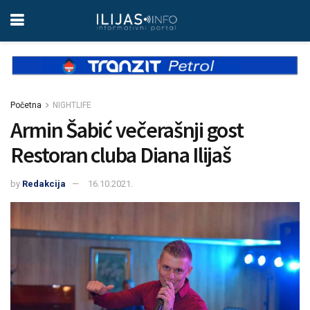
Početna
NIGHTLIFE
Armin Šabić večerašnji gost
Restoran cluba Diana Ilijaš
by
Redakcija
16.10.2021.