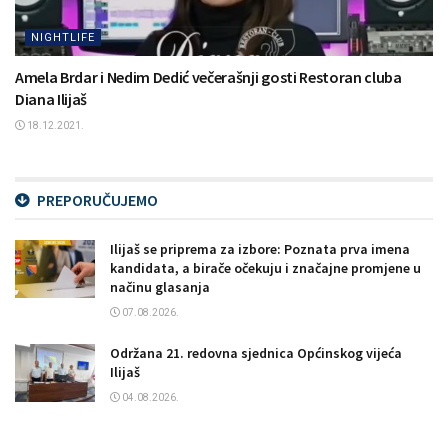
NIGHTLIFE
Amela Brdar i Nedim Dedić večerašnji gosti Restoran cluba
Diana Ilijaš
18.12.2021.
PREPORUČUJEMO
Ilijaš se priprema za izbore: Poznata prva imena
kandidata, a birače očekuju i značajne promjene u
načinu glasanja
07.08.2026.
Održana 21. redovna sjednica Općinskog vijeća
Ilijaš
04.08.2026.