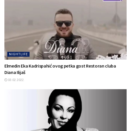
NIGHTLIFE
Elmedin Eka Kadrispahić ovog petka gost Restoran cluba
Diana Ilijaš
03.02.2022.