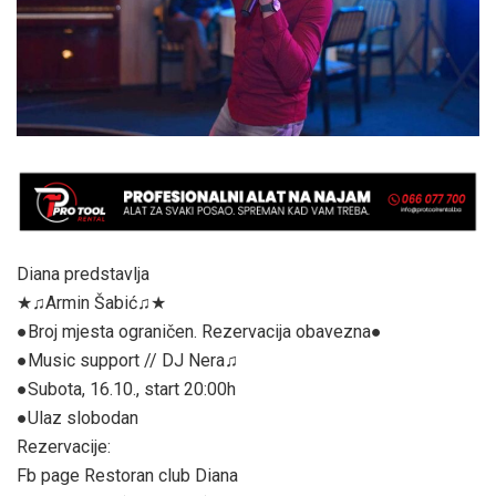
Diana predstavlja
★♫Armin Šabić♫★
●Broj mjesta ograničen. Rezervacija obavezna●
●Music support // DJ Nera♫
●Subota, 16.10., start 20:00h
●Ulaz slobodan
Rezervacije:
Fb page Restoran club Diana