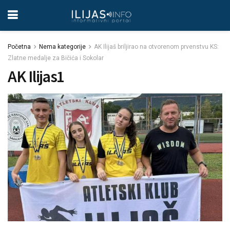
Početna
Nema kategorije
AK Ilijaš briljirao na otvorenom prvenstvu KS:
Zlatne medalje za Bičića i Sokolar
AK Ilijas1