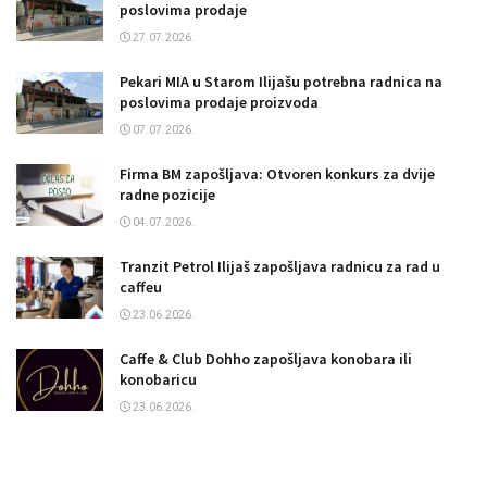
poslovima prodaje
27.07.2026.
Pekari MIA u Starom Ilijašu potrebna radnica na
poslovima prodaje proizvoda
07.07.2026.
Firma BM zapošljava: Otvoren konkurs za dvije
radne pozicije
04.07.2026.
Tranzit Petrol Ilijaš zapošljava radnicu za rad u
caffeu
23.06.2026.
Caffe & Club Dohho zapošljava konobara ili
konobaricu
23.06.2026.