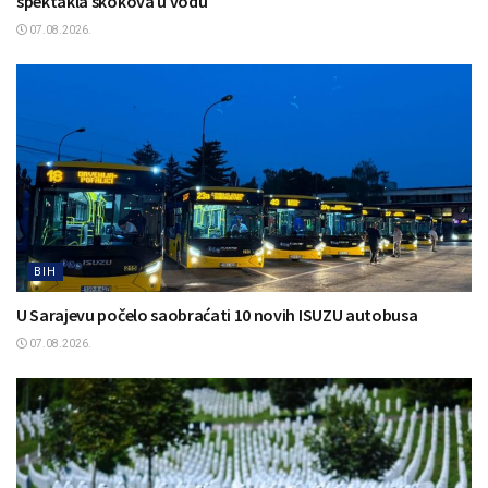
spektakla skokova u vodu
07.08.2026.
BIH
U Sarajevu počelo saobraćati 10 novih ISUZU autobusa
07.08.2026.