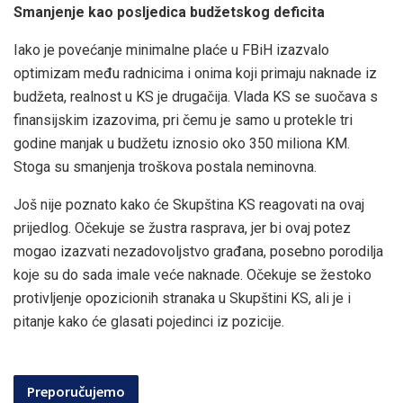
Smanjenje kao posljedica budžetskog deficita
Iako je povećanje minimalne plaće u FBiH izazvalo
optimizam među radnicima i onima koji primaju naknade iz
budžeta, realnost u KS je drugačija. Vlada KS se suočava s
finansijskim izazovima, pri čemu je samo u protekle tri
godine manjak u budžetu iznosio oko 350 miliona KM.
Stoga su smanjenja troškova postala neminovna.
Još nije poznato kako će Skupština KS reagovati na ovaj
prijedlog. Očekuje se žustra rasprava, jer bi ovaj potez
mogao izazvati nezadovoljstvo građana, posebno porodilja
koje su do sada imale veće naknade. Očekuje se žestoko
protivljenje opozicionih stranaka u Skupštini KS, ali je i
pitanje kako će glasati pojedinci iz pozicije.
Preporučujemo