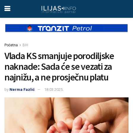
Početna
BIH
Vlada KS smanjuje porodiljske
naknade: Sada će se vezati za
najnižu, a ne prosječnu platu
by
Nerma Fazlić
18.03.2025.