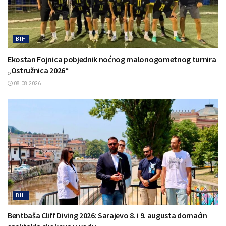
BIH
Ekostan Fojnica pobjednik noćnog malonogometnog turnira
„Ostružnica 2026“
08.08.2026.
BIH
Bentbaša Cliff Diving 2026: Sarajevo 8. i 9. augusta domaćin