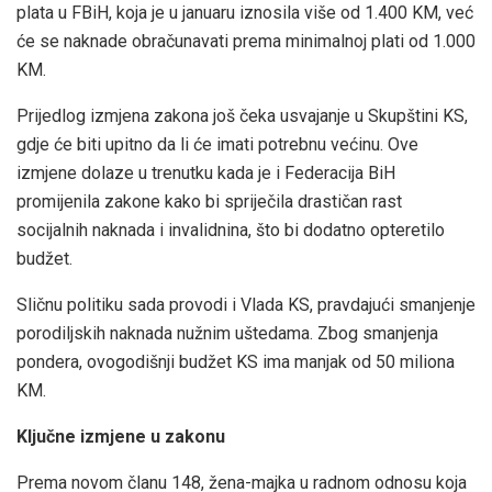
plata u FBiH, koja je u januaru iznosila više od 1.400 KM, već
će se naknade obračunavati prema minimalnoj plati od 1.000
KM.
Prijedlog izmjena zakona još čeka usvajanje u Skupštini KS,
gdje će biti upitno da li će imati potrebnu većinu. Ove
izmjene dolaze u trenutku kada je i Federacija BiH
promijenila zakone kako bi spriječila drastičan rast
socijalnih naknada i invalidnina, što bi dodatno opteretilo
budžet.
Sličnu politiku sada provodi i Vlada KS, pravdajući smanjenje
porodiljskih naknada nužnim uštedama. Zbog smanjenja
pondera, ovogodišnji budžet KS ima manjak od 50 miliona
KM.
Ključne izmjene u zakonu
Prema novom članu 148, žena-majka u radnom odnosu koja