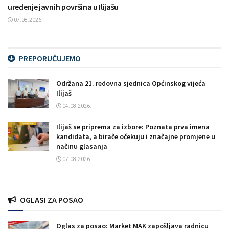
uređenje javnih površina u Ilijašu
07.08.2026.
PREPORUČUJEMO
Održana 21. redovna sjednica Općinskog vijeća
Ilijaš
04.08.2026.
Ilijaš se priprema za izbore: Poznata prva imena
kandidata, a birače očekuju i značajne promjene u
načinu glasanja
07.08.2026.
OGLASI ZA POSAO
Oglas za posao: Market MAK zapošljava radnicu