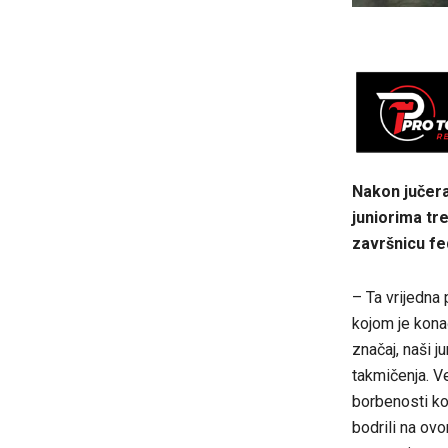
Nakon jučera
juniorima tre
završnicu fe
– Ta vrijedna
kojom je konač
značaj, naši j
takmičenja. Ve
borbenosti koj
bodrili na ov