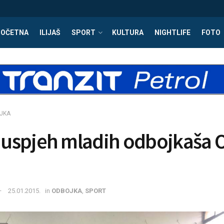
POČETNA
ILIJAŠ
SPORT
KULTURA
NIGHTLIFE
FOTO
JKA
i uspjeh mladih odbojkaša 
25.01.2015.
in
ODBOJKA
,
SPORT