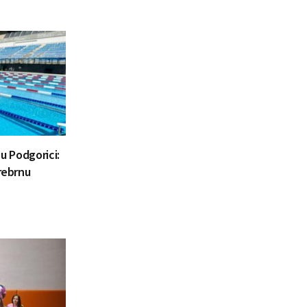
o u Podgorici:
srebrnu