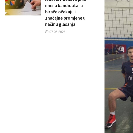
imena kandidata, a
birače očekuju i
značajne promjene u
načinu glasanja
07.08.2026.