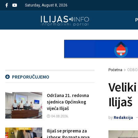
Saturday, August 8, 2026
Početna
ODBO
PREPORUČUJEMO
Velik
Održana 21. redovna
Ilijaš
sjednica Općinskog
vijeća Ilijaš
04.08.2026.
by
Redakcija
Ilijaš se priprema za
izbore: Poznata prva