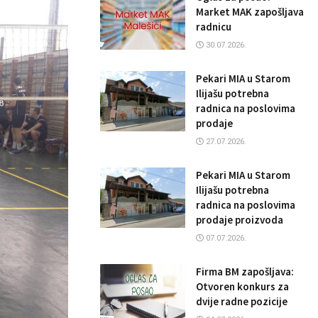
Market MAK zapošljava
radnicu
30.07.2026.
Pekari MIA u Starom
Ilijašu potrebna
radnica na poslovima
prodaje
27.07.2026.
Pekari MIA u Starom
Ilijašu potrebna
radnica na poslovima
prodaje proizvoda
07.07.2026.
Firma BM zapošljava:
Otvoren konkurs za
dvije radne pozicije