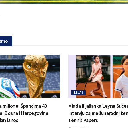
)
jemo
ILIJAŠ
la milione: Špancima 40
Mlada Ilijašanka Leyna Suće
ra, Bosna i Hercegovina
intervju za međunarodni ten
dan iznos
Tennis Papers