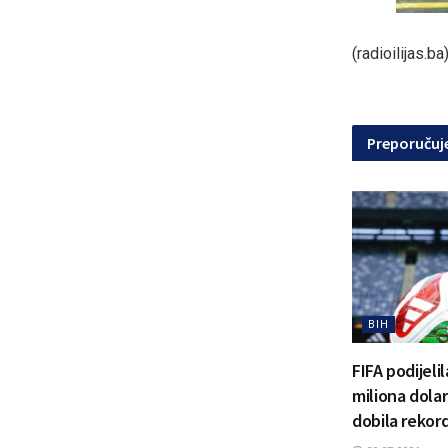
(radioilijas.ba
Preporuču
BIH
FIFA podijeli
miliona dola
dobila rekor