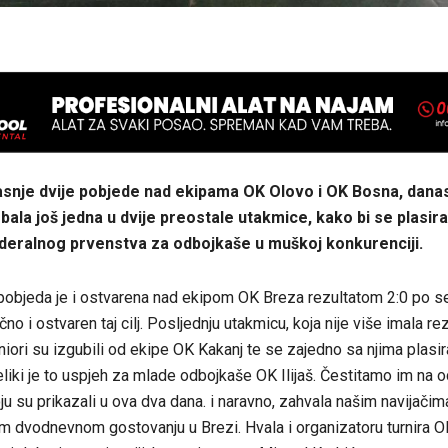
snje dvije pobjede nad ekipama OK Olovo i OK Bosna, danas
bala još jedna u dvije preostale utakmice, kako bi se plasira
deralnog prvenstva za odbojkaše u muškoj konkurenciji.
 pobjeda je i ostvarena nad ekipom OK Breza rezultatom 2:0 po s
no i ostvaren taj cilj. Posljednju utakmicu, koja nije više imala re
uniori su izgubili od ekipe OK Kakanj te se zajedno sa njima plasiral
liki je to uspjeh za mlade odbojkaše OK Ilijaš. Čestitamo im na odl
u su prikazali u ova dva dana. i naravno, zahvala našim navijačim
om dvodnevnom gostovanju u Brezi. Hvala i organizatoru turnira 