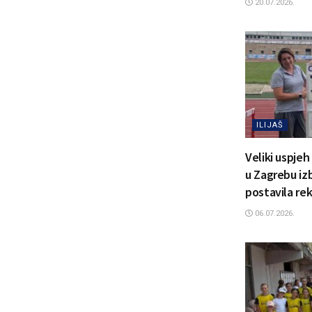
20.07.2026.
ILIJAŠ
Veliki uspje
u Zagrebu izb
postavila re
06.07.2026.