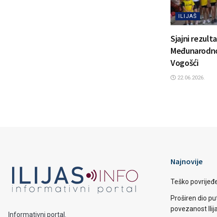
ILIJAŠ
Sjajni rezulta
Međunarodno
Vogošći
22.06.2026.
Najnovije
Teško povrijeđen
Proširen dio put
povezanost Ilij
Informativni portal.