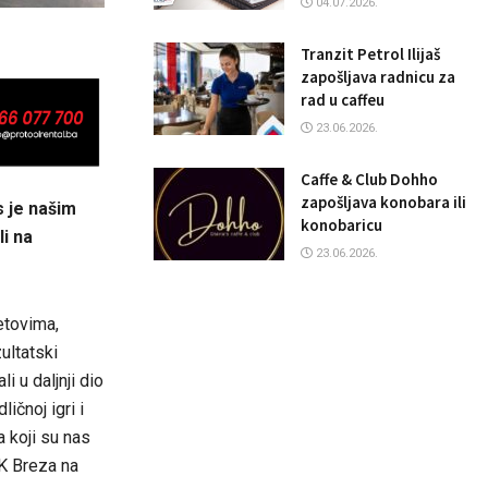
04.07.2026.
Tranzit Petrol Ilijaš
zapošljava radnicu za
rad u caffeu
23.06.2026.
Caffe & Club Dohho
zapošljava konobara ili
 je našim
konobaricu
li na
23.06.2026.
etovima,
zultatski
i u daljnji dio
ičnoj igri i
a koji su nas
OK Breza na