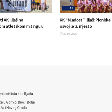
ILIJAŠ
ti AK Ilijaš na
KK “Mladost” Ilijaš: Pionirke
m atletskom mitingu u
osvojile 3. mjesto
20.06.2026.
 biciklista kod Ilijaša
a u Gornjoj Bioči: Bolja
aša i Novog Grada