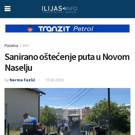
Početna
BIH
Sanirano oštećenje puta u Novom
Naselju
by
Nerma Fazlić
13.06.2026.