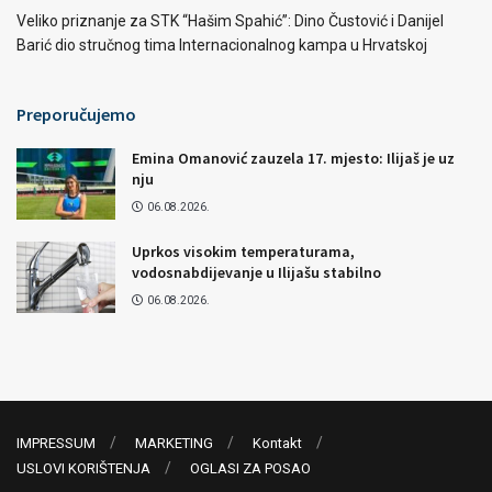
Veliko priznanje za STK “Hašim Spahić”: Dino Čustović i Danijel
Barić dio stručnog tima Internacionalnog kampa u Hrvatskoj
Preporučujemo
Emina Omanović zauzela 17. mjesto: Ilijaš je uz
nju
06.08.2026.
Uprkos visokim temperaturama,
vodosnabdijevanje u Ilijašu stabilno
06.08.2026.
IMPRESSUM
MARKETING
Kontakt
USLOVI KORIŠTENJA
OGLASI ZA POSAO