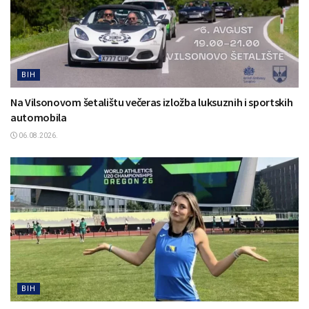
BIH
Na Vilsonovom šetalištu večeras izložba luksuznih i sportskih
automobila
06.08.2026.
BIH