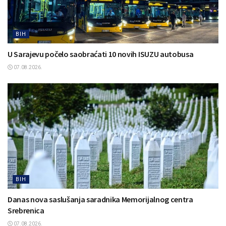
BIH
U Sarajevu počelo saobraćati 10 novih ISUZU autobusa
07.08.2026.
BIH
Danas nova saslušanja saradnika Memorijalnog centra
Srebrenica
07.08.2026.