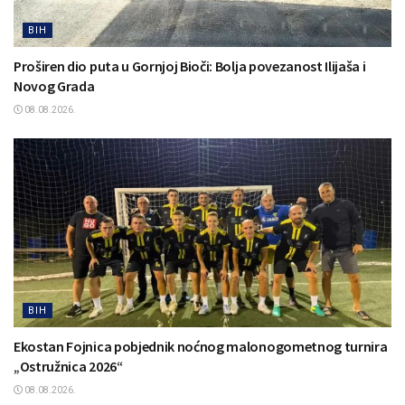
BIH
Proširen dio puta u Gornjoj Bioči: Bolja povezanost Ilijaša i
Novog Grada
08.08.2026.
BIH
Ekostan Fojnica pobjednik noćnog malonogometnog turnira
„Ostružnica 2026“
08.08.2026.