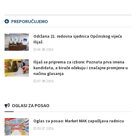
PREPORUČUJEMO
Održana 21. redovna sjednica Općinskog vijeća
Ilijaš
04.08.2026.
Ilijaš se priprema za izbore: Poznata prva imena
kandidata, a birače očekuju i značajne promjene u
načinu glasanja
07.08.2026.
OGLASI ZA POSAO
Oglas za posao: Market MAK zapošljava radnicu
30.07.2026.