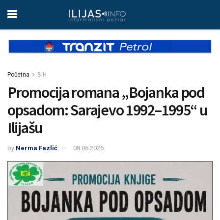
Početna
BIH
Promocija romana „Bojanka pod
opsadom: Sarajevo 1992–1995“ u
Ilijašu
by
Nerma Fazlić
08.06.2026.