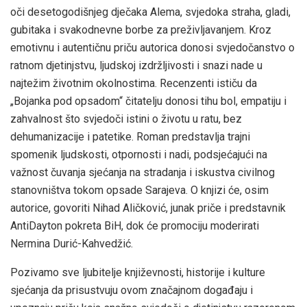
oči desetogodišnjeg dječaka Alema, svjedoka straha, gladi,
gubitaka i svakodnevne borbe za preživljavanjem. Kroz
emotivnu i autentičnu priču autorica donosi svjedočanstvo o
ratnom djetinjstvu, ljudskoj izdržljivosti i snazi nade u
najtežim životnim okolnostima. Recenzenti ističu da
„Bojanka pod opsadom“ čitatelju donosi tihu bol, empatiju i
zahvalnost što svjedoči istini o životu u ratu, bez
dehumanizacije i patetike. Roman predstavlja trajni
spomenik ljudskosti, otpornosti i nadi, podsjećajući na
važnost čuvanja sjećanja na stradanja i iskustva civilnog
stanovništva tokom opsade Sarajeva. O knjizi će, osim
autorice, govoriti Nihad Aličković, junak priče i predstavnik
AntiDayton pokreta BiH, dok će promociju moderirati
Nermina Durić-Kahvedžić.
Pozivamo sve ljubitelje književnosti, historije i kulture
sjećanja da prisustvuju ovom značajnom događaju i