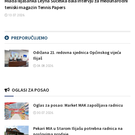
Mlada Ilijašanka Leyna Sućeska dala intervju za međunarodni
teniski magazin Tennis Papers
13.07.2026.
PREPORUČUJEMO
Održana 21. redovna sjednica Općinskog vijeća
Ilijaš
04.08.2026.
OGLASI ZA POSAO
Oglas za posao: Market MAK zapošljava radnicu
30.07.2026.
Pekari MIA u Starom Ilijašu potrebna radnica na
poslovima prodaje