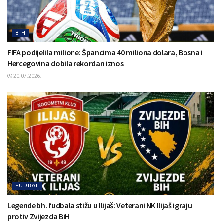
BIH
FIFA podijelila milione: Špancima 40 miliona dolara, Bosna i
Hercegovina dobila rekordan iznos
20.07.2026.
FUDBAL
Legende bh. fudbala stižu u Ilijaš: Veterani NK Ilijaš igraju
protiv Zvijezda BiH