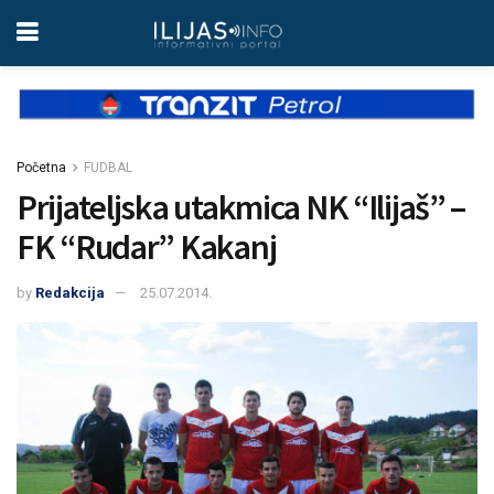
Početna
FUDBAL
Prijateljska utakmica NK “Ilijaš” –
FK “Rudar” Kakanj
by
Redakcija
25.07.2014.