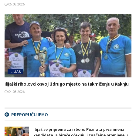
05.08.2026.
ILIJAŠ
Ilijaški ribolovci osvojili drugo mjesto na takmičenju u Kaknju
04.08.2026.
PREPORUČUJEMO
Ilijaš se priprema za izbore: Poznata prva imena
kandidata, a birače očekuju i značajne promjene u