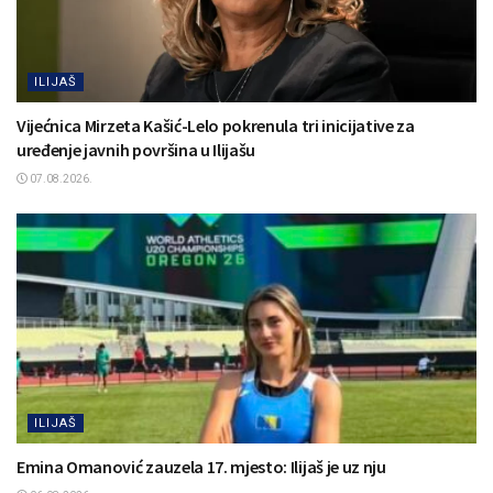
ILIJAŠ
Vijećnica Mirzeta Kašić-Lelo pokrenula tri inicijative za
uređenje javnih površina u Ilijašu
07.08.2026.
ILIJAŠ
Emina Omanović zauzela 17. mjesto: Ilijaš je uz nju