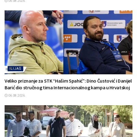
06.08.2026.
ILIJAŠ
Veliko priznanje za STK “Hašim Spahić”: Dino Čustović i Danijel
Barić dio stručnog tima Internacionalnog kampa u Hrvatskoj
06.08.2026.