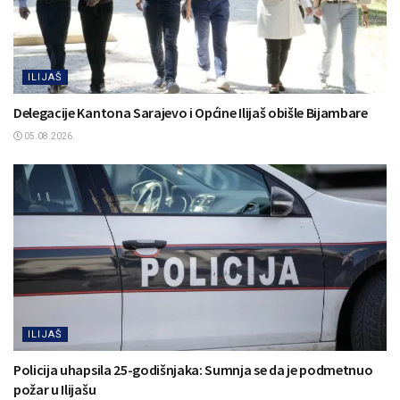
ILIJAŠ
Delegacije Kantona Sarajevo i Općine Ilijaš obišle Bijambare
05.08.2026.
ILIJAŠ
Policija uhapsila 25-godišnjaka: Sumnja se da je podmetnuo
požar u Ilijašu