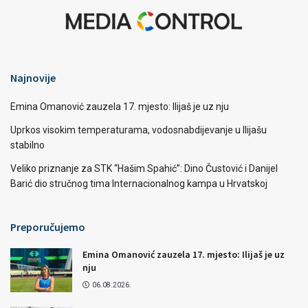
Najnovije
Emina Omanović zauzela 17. mjesto: Ilijaš je uz nju
Uprkos visokim temperaturama, vodosnabdijevanje u Ilijašu
stabilno
Veliko priznanje za STK “Hašim Spahić”: Dino Čustović i Danijel
Barić dio stručnog tima Internacionalnog kampa u Hrvatskoj
Preporučujemo
Emina Omanović zauzela 17. mjesto: Ilijaš je uz
nju
06.08.2026.