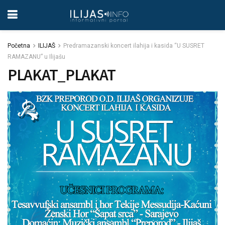
Početna
ILIJAŠ
Predramazanski koncert ilahija i kasida “U SUSRET
RAMAZANU” u Ilijašu
PLAKAT_PLAKAT